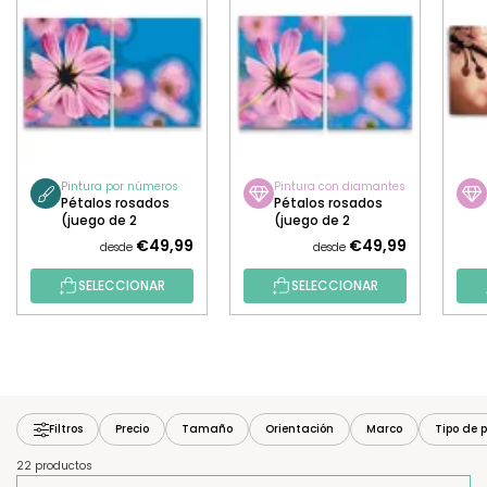
Pintura por números
Pintura con diamantes
Pétalos rosados
Pétalos rosados
(juego de 2
(juego de 2
lienzos)
lienzos)
€49,99
€49,99
desde
desde
SELECCIONAR
SELECCIONAR
Filtros
Precio
Tamaño
Orientación
Marco
Tipo de p
22 productos
O