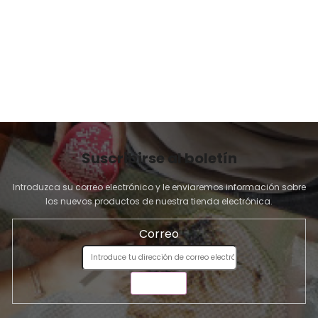
t
I
a
N
d
A
o
Suscribirse al boletín
Introduzca su correo electrónico y le enviaremos información sobre
los nuevos productos de nuestra tienda electrónica.
Correo
ENVIAR