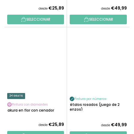
€25,89
€49,99
desde
desde
SELECCIONAR
SELECCIONAR
2+1 GRATIS
Pintura por números
Pétalos rosados (juego de 2
Pintura con diamantes
lienzos)
Sakura en flor con cenador
€25,89
€49,99
desde
desde