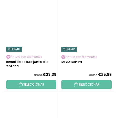
2+1 GRATIS
2+1 GRATIS
Pintura con diamantes
Pintura con diamantes
Bonsai de sakura junto a la
Flor de sakura
ventana
€23,39
€25,89
desde
desde
SELECCIONAR
SELECCIONAR