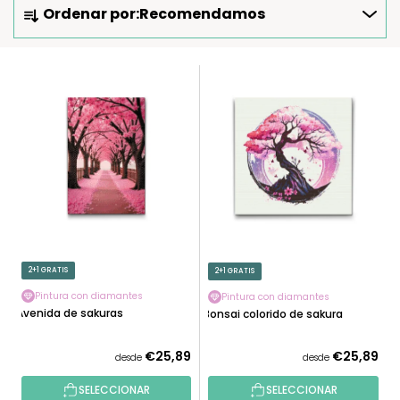
Ordenar por:
Recomendamos
R
D
E
L
N
I
A
S
R
T
P
A
R
D
O
E
D
P
U
R
C
O
2+1 GRATIS
2+1 GRATIS
T
D
O
Pintura con diamantes
Pintura con diamantes
U
Avenida de sakuras
Bonsai colorido de sakura
S
C
T
€25,89
€25,89
desde
desde
O
SELECCIONAR
SELECCIONAR
S