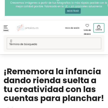
Ir
Crearemos imágenes a partir de tus fotografías lo más rápido posible con la
mejor calidad posible. Fabricado en la UE = sin aranceles aduaneros
al
MOSTRAR
contenido
Inicio de sesión
CESTA
Lista de
Menú
deseos
Inicio
/
Blog
/
¡Rememora la infancia dando rienda suelta a tu
creatividad con las cuentas para planchar!
¡Rememora la infancia
dando rienda suelta a
tu creatividad con las
cuentas para planchar!