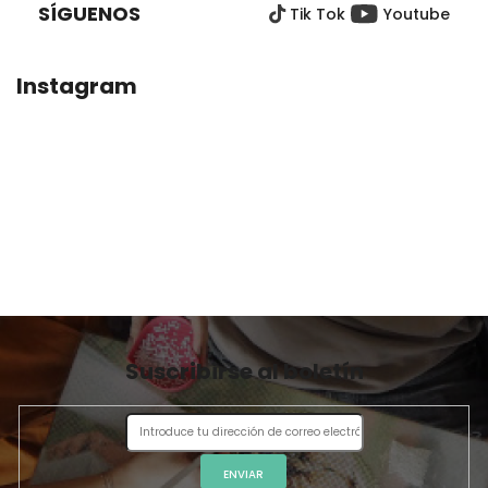
SÍGUENOS
Tik Tok
Youtube
D
E
P
Instagram
Á
G
I
N
A
Suscribirse al boletín
ENVIAR