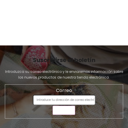
I
l
i
N
s
A
t
a
d
o
Suscribirse al boletín
Introduzca su correo electrónico y le enviaremos información sobre
los nuevos productos de nuestra tienda electrónica.
Correo
ENVIAR