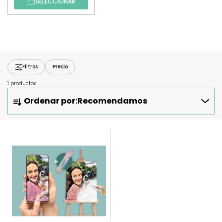
SELECCIONAR
Filtros
Precio
1 productos
O
Ordenar por:
Recomendamos
R
D
E
L
N
I
A
S
R
T
P
A
R
D
O
E
D
P