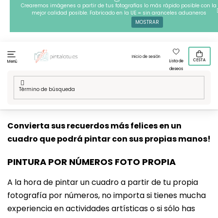
Ir
Crearemos imágenes a partir de tus fotografías lo más rápido posible con la
mejor calidad posible. Fabricado en la UE = sin aranceles aduaneros
al
MOSTRAR
contenido
Inicio de sesión
CESTA
Lista de
Menú
deseos
Inicio
/
Técnicas
/
Pintura por números
/
Pintura a partir de una
foto
Convierta sus recuerdos más felices en un
cuadro que podrá pintar con sus propias manos!
PINTURA POR NÚMEROS FOTO PROPIA
A la hora de pintar un cuadro a partir de tu propia
fotografía por números, no importa si tienes mucha
experiencia en actividades artísticas o si sólo has