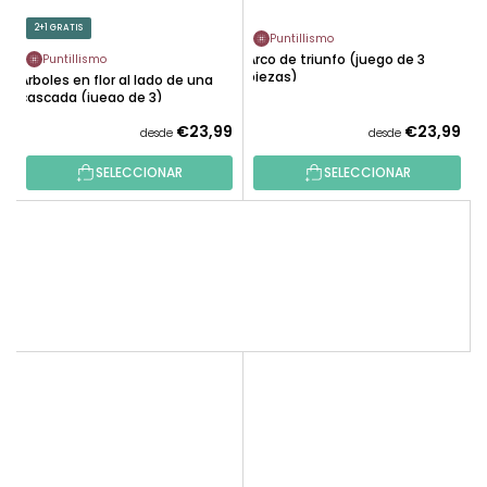
2+1 GRATIS
Puntillismo
Arco de triunfo (juego de 3
Puntillismo
piezas)
Árboles en flor al lado de una
cascada (juego de 3)
€23,99
€23,99
desde
desde
SELECCIONAR
SELECCIONAR