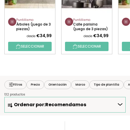
Puntillismo
Puntillismo
Árboles (juego de 3
Calle parisina
piezas)
(juego de 3 piezas)
€34,99
€34,99
desde
desde
SELECCIONAR
SELECCIONAR
Filtros
Precio
Orientación
Marco
Tipo de plantilla
A
132 productos
O
Ordenar por:
Recomendamos
R
D
E
L
N