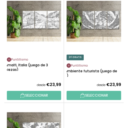
I
A
S
R
T
P
A
R
D
O
E
D
P
U
R
C
O
2+1 GRATIS
T
Puntillismo
D
Amalfi, Italia (juego de 3
O
Puntillismo
U
piezas)
Ambiente futurista (juego de
S
C
3)
T
€23,99
€23,99
desde
desde
O
SELECCIONAR
SELECCIONAR
S