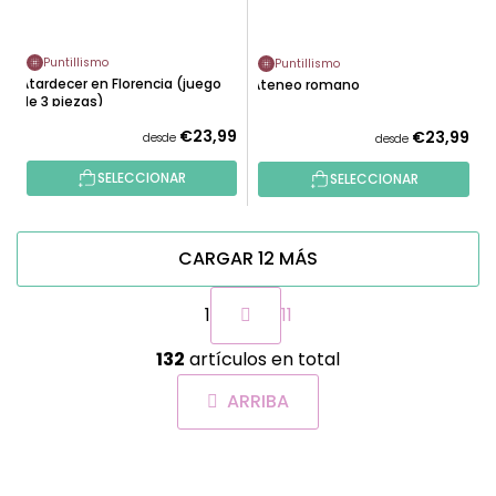
Puntillismo
Puntillismo
Atardecer en Florencia (juego
Ateneo romano
de 3 piezas)
€23,99
€23,99
desde
desde
SELECCIONAR
SELECCIONAR
CARGAR 12 MÁS
P
1
11
a
g
C
i
132
artículos en total
o
n
n
a
ARRIBA
t
c
r
i
o
ó
P
l
n