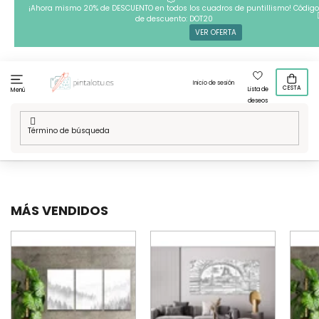
Ir
¡Ahora mismo 20% de DESCUENTO en todos los cuadros de puntillismo! Código
de descuento: DOT20
al
VER OFERTA
contenido
Inicio de sesión
CESTA
Lista de
Menú
deseos
Inicio
/
Técnicas
/
Puntillismo
/
Disenos de varias piezas
MÁS VENDIDOS