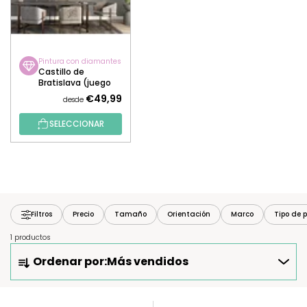
Pintura con diamantes
Castillo de
Bratislava (juego
de 3)
€49,99
desde
SELECCIONAR
Filtros
Precio
Tamaño
Orientación
Marco
Tipo de p
1 productos
O
Ordenar por:
Más vendidos
R
D
E