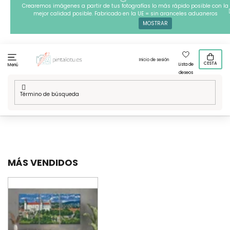
Ir
Crearemos imágenes a partir de tus fotografías lo más rápido posible con la
mejor calidad posible. Fabricado en la UE = sin aranceles aduaneros
al
MOSTRAR
contenido
Inicio de sesión
CESTA
Lista de
Menú
deseos
Inicio
/
Disenos de varias piezas
/
Pintura de diamante
/
Castillos y palacios
MÁS VENDIDOS