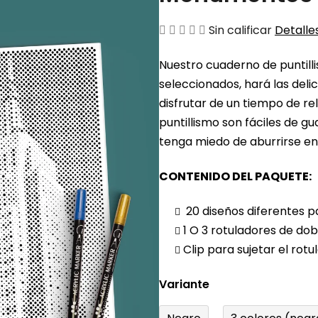
La
Sin calificar
Detalles
valoración
Nuestro cuaderno de puntill
media
seleccionados, hará las delic
del
disfrutar de un tiempo de re
producto
puntillismo son fáciles de gu
es
tenga miedo de aburrirse en 
de
0,0
CONTENIDO DEL PAQUETE:
sobre
5
20 diseños diferentes 
estrellas.
1 O 3 rotuladores de dob
Clip para sujetar el rot
Variante