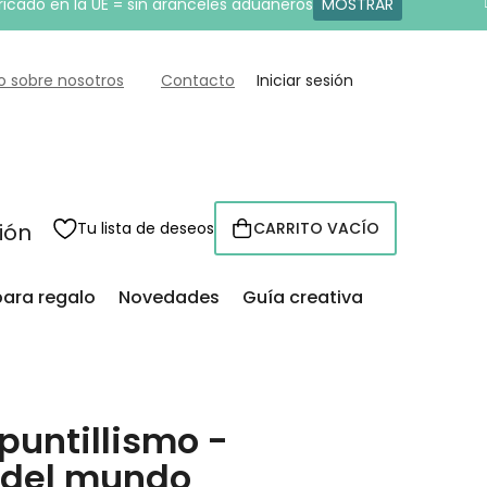
ricado en la UE = sin aranceles aduaneros
MOSTRAR
o sobre nosotros
Contacto
Iniciar sesión
sión
Tu lista de deseos
CARRITO VACÍO
CESTA
para regalo
Novedades
Guía creativa
puntillismo -
del mundo