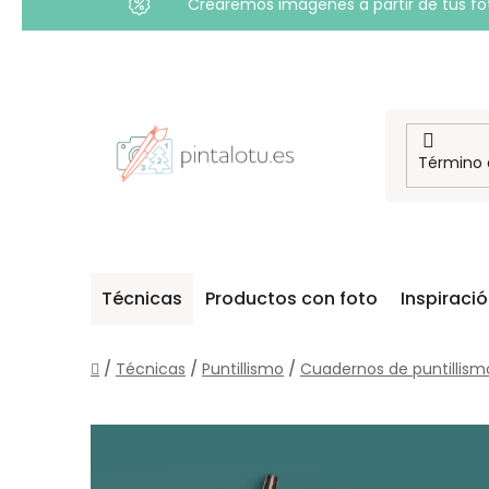
Crearemos imágenes a partir de tus foto
Ir
al
contenido
Técnicas
Productos con foto
Inspiraci
Inicio
/
Técnicas
/
Puntillismo
/
Cuadernos de puntillism