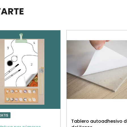
TARTE
RATIS
Tablero autoadhesivo 