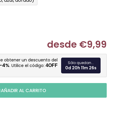
o, azul, dorado)
desde
€9,99
Medir prec
de obtener un descuento del
Sólo quedan...
-4%
. Utilice el código:
4OFF
0d 20h 11m 25s
AÑADIR AL CARRITO