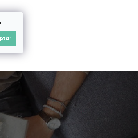
.
ptar