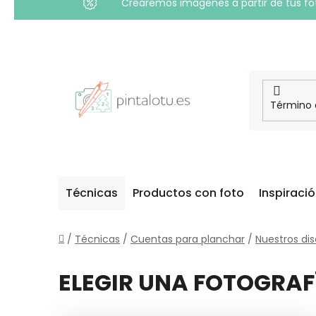
Crearemos imágenes a partir de tus foto
Ir
al
contenido
Técnicas
Productos con foto
Inspiraci
Inicio
/
Técnicas
/
Cuentas para planchar
/
Nuestros di
ELEGIR UNA FOTOGRAF