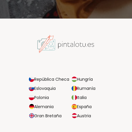
República Checa
Hungría
Eslovaquia
Rumanía
Polonia
Italia
Alemania
España
Gran Bretaña
Austria