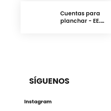
Cuentas para
planchar - EE.
UU.
B
A
R
P
R
SÍGUENOS
I
A
E
L
Instagram
D