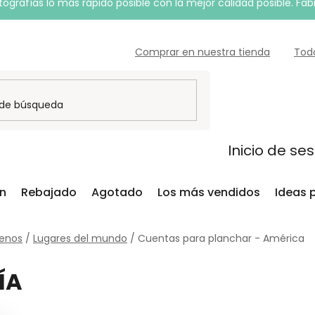
grafías lo más rápido posible con la mejor calidad posible. Fab
Comprar en nuestra tienda
Tod
Inicio de se
ón
Rebajado
Agotado
Los más vendidos
Ideas 
senos
/
Lugares del mundo
/
Cuentas para planchar - América
ÍA