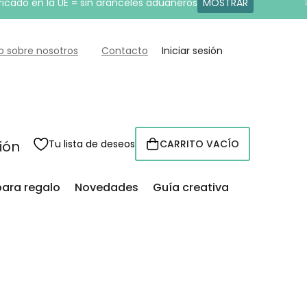
ricado en la UE = sin aranceles aduaneros
MOSTRAR
o sobre nosotros
Contacto
Iniciar sesión
sión
Tu lista de deseos
CARRITO VACÍO
CESTA
para regalo
Novedades
Guía creativa