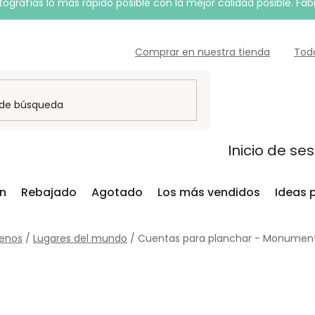
grafías lo más rápido posible con la mejor calidad posible. Fab
Comprar en nuestra tienda
Tod
Inicio de se
ón
Rebajado
Agotado
Los más vendidos
Ideas 
senos
/
Lugares del mundo
/
Cuentas para planchar - Monumen