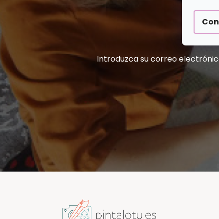
N
Con
A
Introduzca su correo electrónic