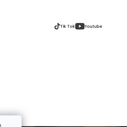
Tik Tok
Youtube
.