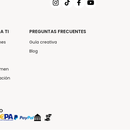
A TI
PREGUNTAS FRECUENTES
nes
Guía creativa
Blog
umen
ación
GO