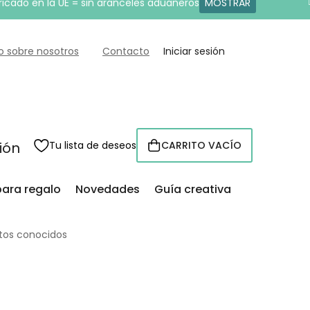
ricado en la UE = sin aranceles aduaneros
MOSTRAR
o sobre nosotros
Contacto
Iniciar sesión
sión
Tu lista de deseos
CARRITO VACÍO
CESTA
para regalo
Novedades
Guía creativa
tos conocidos