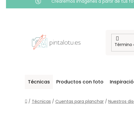
Crearemos imágenes a partir de tus foto
Ir
al
contenido
Técnicas
Productos con foto
Inspiraci
Inicio
/
Técnicas
/
Cuentas para planchar
/
Nuestros di
B
A