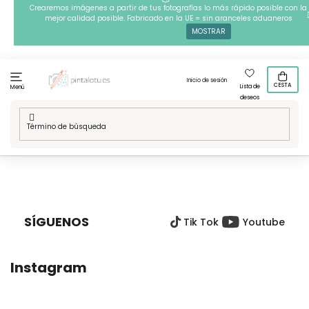
Ir
Crearemos imágenes a partir de tus fotografías lo más rápido posible con la
mejor calidad posible. Fabricado en la UE = sin aranceles aduaneros
al
MOSTRAR
contenido
Inicio de sesión
CESTA
Lista de
Menú
deseos
Inicio
/
Técnicas
/
Cuentas para planchar
/
Nuestros disenos
/
Cuentas para planchar - Pascua
P
I
E
SÍGUENOS
Tik Tok
Youtube
D
E
P
Instagram
Á
G
I