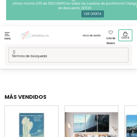
Ir
¡Ahora mismo 20% de DESCUENTO en todos los cuadros de puntillismo! Código
de descuento: DOT20
al
VER OFERTA
contenido
Inicio de sesión
CESTA
Lista de
Menú
deseos
Inicio
/
Técnicas
/
Pintura con diamantes
/
Nuestros disenos
/
Lugares del mundo
/
América
/
EE. UU.
MÁS VENDIDOS