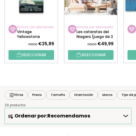
Pintura con diamantes
Pintura con diamantes
Vintage
Las cataratas del
Yellowstone
Niagara (juego de 3
piezas)
€25,89
€49,99
desde
desde
SELECCIONAR
SELECCIONAR
Filtros
Precio
Tamaño
Orientación
Marco
Tipo de p
29 productos
O
Ordenar por:
Recomendamos
R
D
E