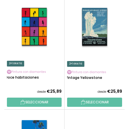
L
N
I
A
S
R
T
P
A
R
D
O
E
D
P
U
R
C
O
2+1 GRATIS
2+1 GRATIS
T
D
O
Pintura con diamantes
Pintura con diamantes
U
Doce habitaciones
Vintage Yellowstone
S
C
T
€25,89
€25,89
desde
desde
O
SELECCIONAR
SELECCIONAR
S