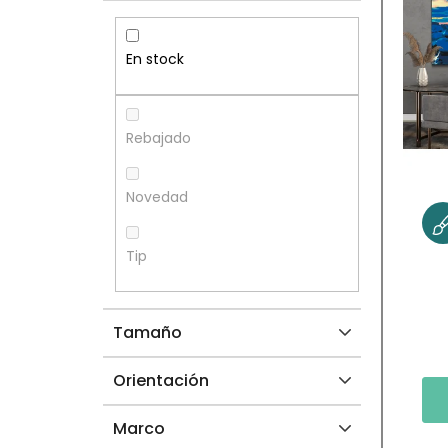
R
S
R
T
En stock
A
A
L
D
Rebajado
A
E
Novedad
T
P
Tip
E
R
R
O
Tamaño
A
D
Orientación
L
U
Marco