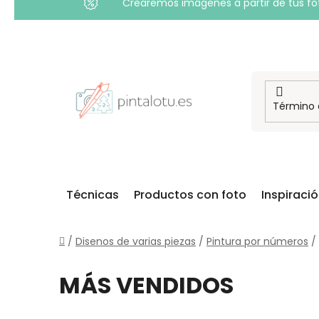
Crearemos imágenes a partir de tus foto
Ir
al
contenido
Técnicas
Productos con foto
Inspiraci
Inicio
/
Disenos de varias piezas
/
Pintura por números
/
MÁS VENDIDOS