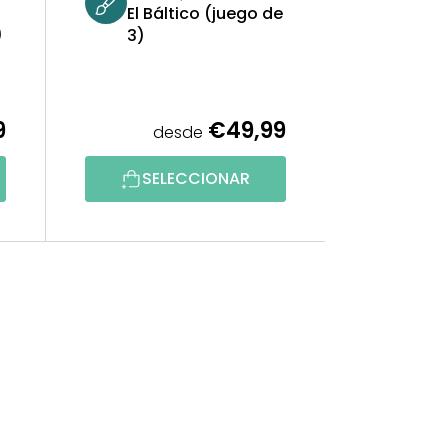
El Báltico (juego de
)
3)
9
€49,99
desde
SELECCIONAR