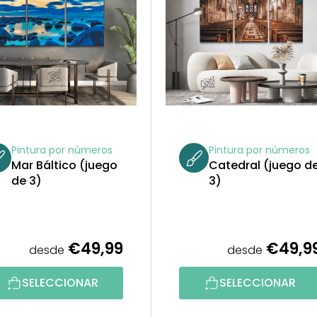
Pintura por números
Pintura por números
Mar Báltico (juego
Catedral (juego d
de 3)
3)
€49,99
€49,9
desde
desde
SELECCIONAR
SELECCIONAR