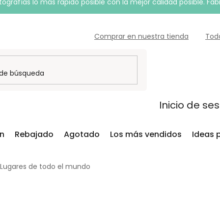
grafías lo más rápido posible con la mejor calidad posible. Fab
Comprar en nuestra tienda
Tod
Inicio de se
ón
Rebajado
Agotado
Los más vendidos
Ideas 
Lugares de todo el mundo