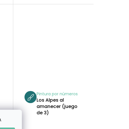
O
S
Pintura por números
Los Alpes al
amanecer (juego
de 3)
.