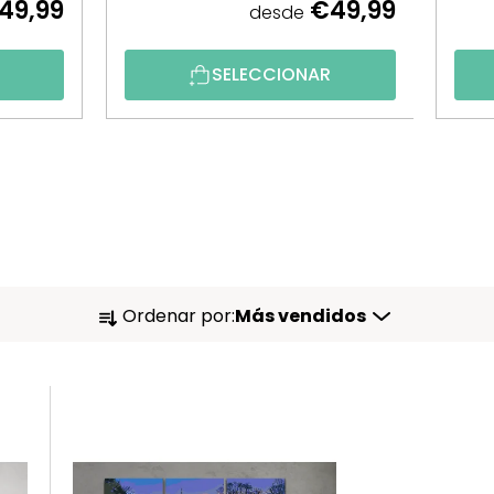
49,99
€49,99
desde
R
SELECCIONAR
O
Ordenar por:
Más vendidos
R
D
E