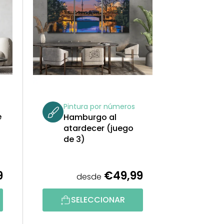
N
A
R
P
R
Pintura por números
O
e
Hamburgo al
atardecer (juego
D
de 3)
U
9
€49,99
C
desde
T
SELECCIONAR