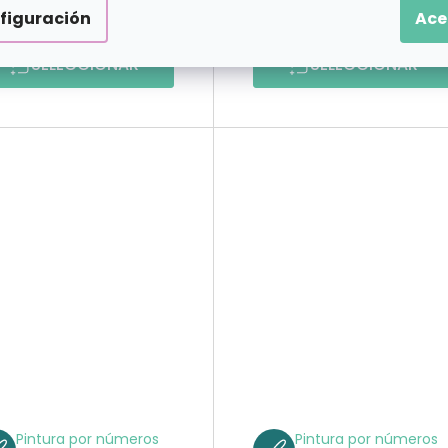
€49,99
€49,9
figuración
Ace
desde
desde
SELECCIONAR
SELECCIONAR
Pintura por números
Pintura por números