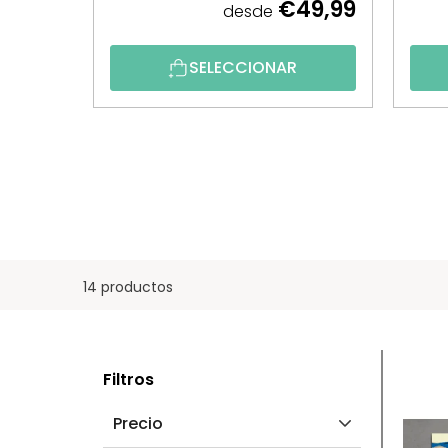
€49,99
desde
SELECCIONAR
14 productos
B
L
Filtros
A
I
Precio