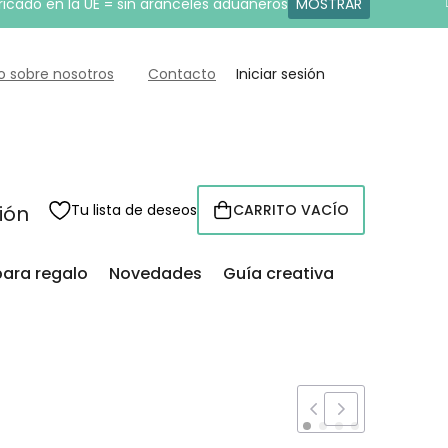
ricado en la UE = sin aranceles aduaneros
MOSTRAR
o sobre nosotros
Contacto
Iniciar sesión
sión
Tu lista de deseos
CARRITO VACÍO
CESTA
para regalo
Novedades
Guía creativa