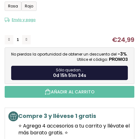
Rosa
Rojo
de
0,0
Envío y pago
sobre
5
€24,99
estrellas.
Me
-3%
No pierdas la oportunidad de obtener un descuento del
.
Utilice el código:
PROMO3
Sólo quedan...
0d 15h 51m 34s
AÑADIR AL CARRITO
Compre 3 y llévese 1 gratis
⭐ Agrega 4 accesorios a tu carrito y llévate el
más barato gratis. ⭐