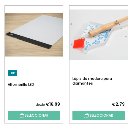
TIP
Lápiz de madera para
diamantes
Alfombrilla LED
€16,99
€2,79
desde
SELECCIONAR
SELECCIONAR
P