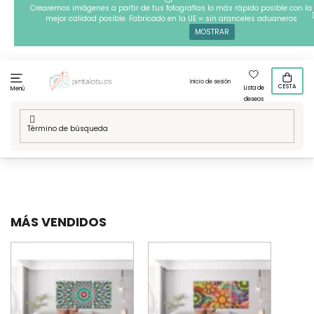
Ir
Crearemos imágenes a partir de tus fotografías lo más rápido posible con la
mejor calidad posible. Fabricado en la UE = sin aranceles aduaneros
al
MOSTRAR
contenido
Inicio de sesión
CESTA
Lista de
Menú
deseos
Inicio
/
Disenos de varias piezas
/
Pintura de diamante
/
Mandala
MÁS VENDIDOS