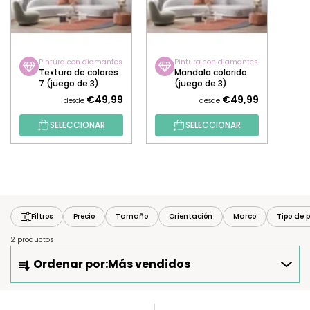
Pintura con diamantes
Pintura con diamantes
Textura de colores
Mandala colorido
7 (juego de 3)
(juego de 3)
€49,99
€49,99
desde
desde
SELECCIONAR
SELECCIONAR
Filtros
Precio
Tamaño
Orientación
Marco
Tipo de p
2 productos
O
Ordenar por:
Más vendidos
R
D
E