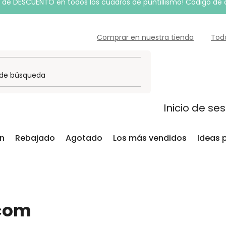
de DESCUENTO en todos los cuadros de puntillismo! Código de
Comprar en nuestra tienda
Tod
Inicio de se
ón
Rebajado
Agotado
Los más vendidos
Ideas 
.com