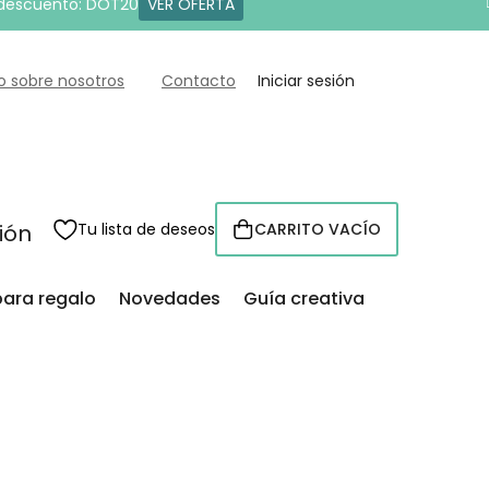
 descuento: DOT20
VER OFERTA
o sobre nosotros
Contacto
Iniciar sesión
sión
Tu lista de deseos
CARRITO VACÍO
CESTA
para regalo
Novedades
Guía creativa