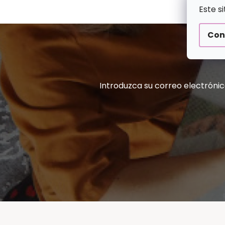
I
Este s
N
Con
A
Introduzca su correo electrónic