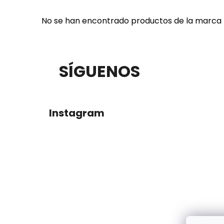
No se han encontrado productos de la marca
P
SÍGUENOS
I
E
Instagram
D
E
P
Á
G