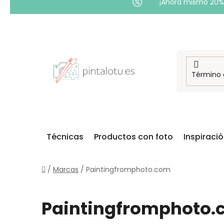
¡Ahora mismo 20% 
Ir
al
contenido
Técnicas
Productos con foto
Inspiraci
Inicio
/
Marcas
/
Paintingfromphoto.com
Paintingfromphoto