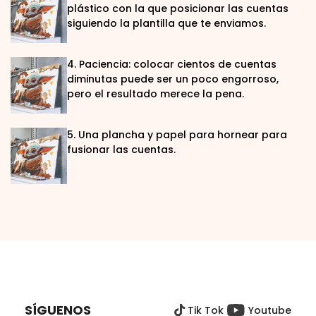
plástico con la que posicionar las cuentas
siguiendo la plantilla que te enviamos.
4. Paciencia: colocar cientos de cuentas
diminutas puede ser un poco engorroso,
pero el resultado merece la pena.
5. Una plancha y papel para hornear para
fusionar las cuentas.
P
I
E
SÍGUENOS
Tik Tok
Youtube
D