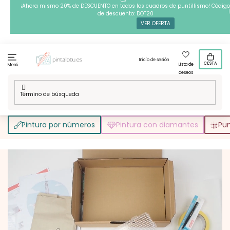
Ir
¡Ahora mismo 20% de DESCUENTO en todos los cuadros de puntillismo! Código
de descuento: DOT20
al
VER OFERTA
contenido
Inicio de sesión
CESTA
Lista de
Menú
deseos
Inicio
/
OPCIONES DE TÉCNICAS CREATIVAS - Cuentas para
planchar
Pintura por números
Pintura con diamantes
Pun