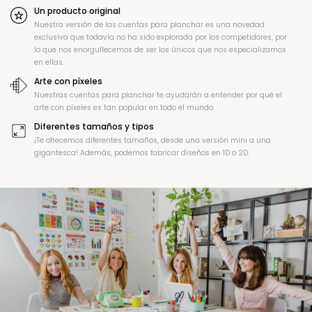
Un producto original
Nuestra versión de las cuentas para planchar es una novedad
exclusiva que todavía no ha sido explorada por los competidores, por
lo que nos enorgullecemos de ser los únicos que nos especializamos
en ellas.
Arte con píxeles
Nuestras cuentas para planchar te ayudarán a entender por qué el
arte con píxeles es tan popular en todo el mundo.
Diferentes tamaños y tipos
¡Te ofrecemos diferentes tamaños, desde una versión mini a una
gigantesca! Además, podemos fabricar diseños en 1D o 2D.