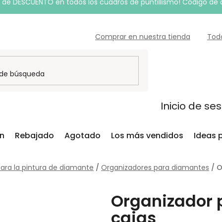
de DESCUENTO en todos los cuadros de puntillismo! Código de
Comprar en nuestra tienda
Tod
Inicio de se
ón
Rebajado
Agotado
Los más vendidos
Ideas 
ara la pintura de diamante
/
Organizadores para diamantes
/
O
Organizador 
cajas