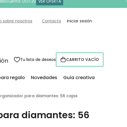
 descuento: DOT20
VER OFERTA
o sobre nosotros
Contacto
Iniciar sesión
sión
Tu lista de deseos
CARRITO VACÍO
CESTA
para regalo
Novedades
Guía creativa
rganizador para diamantes: 56 cajas
para diamantes: 56