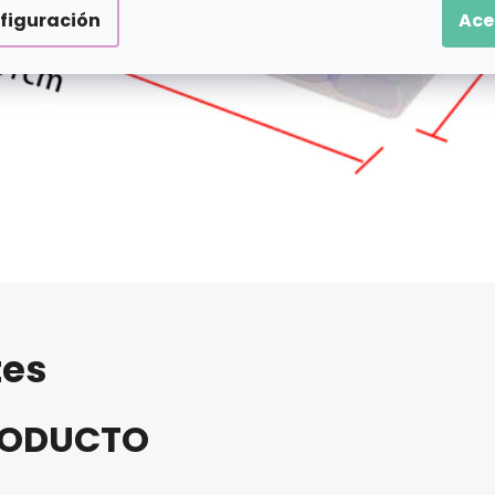
figuración
Ace
tes
PRODUCTO