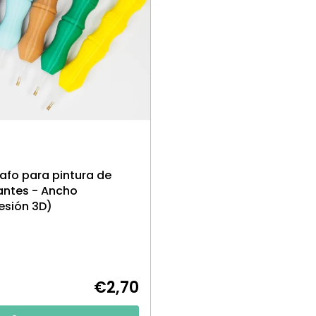
rafo para pintura de
ntes - Ancho
esión 3D)
€2,70