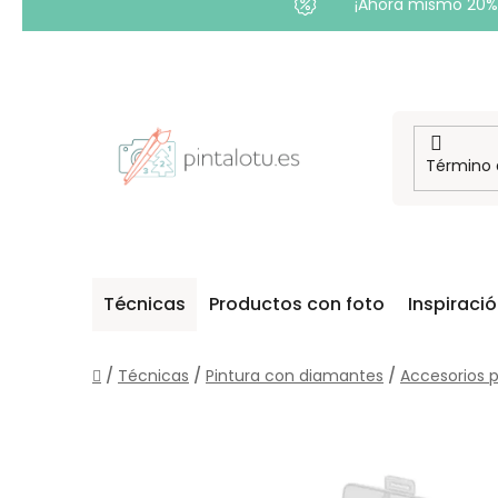
¡Ahora mismo 20% 
Ir
al
contenido
Técnicas
Productos con foto
Inspiraci
Inicio
/
Técnicas
/
Pintura con diamantes
/
Accesorios p