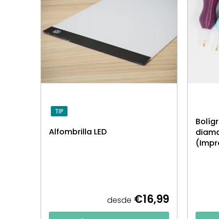
TIP
Bolíg
Alfombrilla LED
diama
(Impr
€16,99
desde