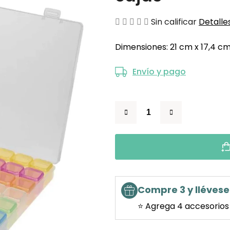
La
Sin calificar
Detalles
valoración
Dimensiones:
21 cm x 17,4 cm
media
del
Envío y pago
producto
es
de
0,0
sobre
5
estrellas.
Compre 3 y llévese 
⭐ Agrega 4 accesorios a