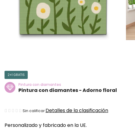
2+1 GRATIS
Pintura con diamantes
Pintura con diamantes - Adorno floral
La
Detalles de la clasificación
Sin calificar
valoración
Personalizado y fabricado en la UE.
media
del