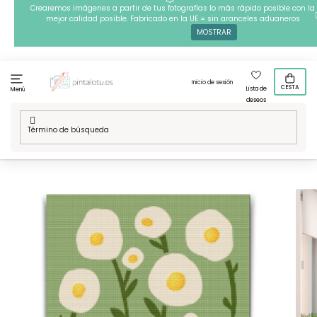
Ir
Crearemos imágenes a partir de tus fotografías lo más rápido posible con la
mejor calidad posible. Fabricado en la UE = sin aranceles aduaneros
al
MOSTRAR
contenido
Inicio de sesión
CESTA
Lista de
Menú
deseos
Inicio
/
Técnicas
/
Pintura con diamantes
/
Nuestros disenos
/
Pintura con diamantes - Adorno floral