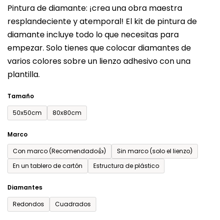
Pintura de diamante: ¡crea una obra maestra
producto
resplandeciente y atemporal! El kit de pintura de
es
diamante incluye todo lo que necesitas para
de
empezar. Solo tienes que colocar diamantes de
0,0
varios colores sobre un lienzo adhesivo con una
sobre
plantilla.
5
estrellas.
Tamaño
50x50cm
80x80cm
Marco
Con marco (Recomendado👍)
Sin marco (solo el lienzo)
En un tablero de cartón
Estructura de plástico
Diamantes
Redondos
Cuadrados