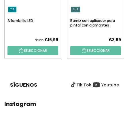
TIP
3 + 1
Alfombrilla LED
Barniz con aplicador para
pintar con diamantes
€16,99
€3,99
desde
SELECCIONAR
SELECCIONAR
P
I
E
SÍGUENOS
Tik Tok
Youtube
D
E
P
Instagram
Á
G
I
N