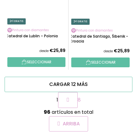
2+1 GRATIS
2+1 GRATIS
Pintura con diamantes
Pintura con diamantes
Catedral de Lublin – Polonia
Catedral de Santiago, Šibenik -
Croacia
€25,89
€25,89
desde
desde
SELECCIONAR
SELECCIONAR
CARGAR 12 MÁS
P
1
8
a
g
C
i
96
artículos en total
o
n
n
a
ARRIBA
t
c
r
i