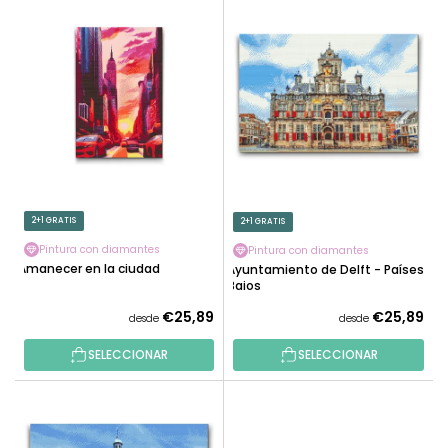
L
N
I
A
S
R
T
P
A
R
D
O
E
D
P
U
R
C
O
2+1 GRATIS
2+1 GRATIS
T
D
O
Pintura con diamantes
Pintura con diamantes
U
Amanecer en la ciudad
Ayuntamiento de Delft - Países
S
C
Bajos
T
€25,89
€25,89
desde
desde
O
SELECCIONAR
SELECCIONAR
S