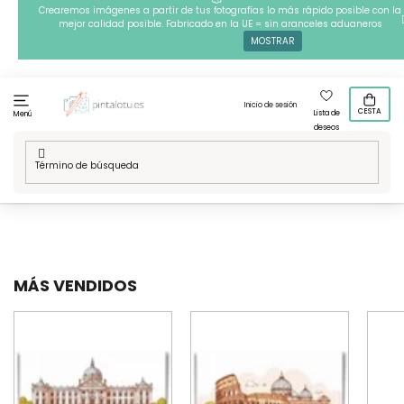
Ir
Crearemos imágenes a partir de tus fotografías lo más rápido posible con la
mejor calidad posible. Fabricado en la UE = sin aranceles aduaneros
al
MOSTRAR
contenido
Inicio de sesión
CESTA
Lista de
Menú
deseos
Inicio
/
Técnicas
/
Pintura con diamantes
/
Nuestros disenos
/
Arquitectura
MÁS VENDIDOS