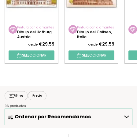
Pintura con diamantes
Pintura con diamantes
Dibujo del Hofburg,
Dibujo del Coliseo,
Austria
Italia
€29,59
€29,59
desde
desde
SELECCIONAR
SELECCIONAR
Filtros
Precio
96 productos
O
Ordenar por:
Recomendamos
R
D
E