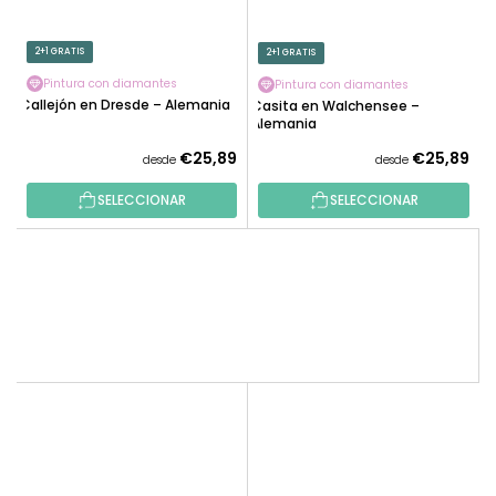
2+1 GRATIS
2+1 GRATIS
Pintura con diamantes
Pintura con diamantes
Callejón en Dresde – Alemania
Casita en Walchensee –
Alemania
€25,89
€25,89
desde
desde
SELECCIONAR
SELECCIONAR