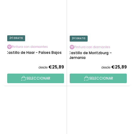
2+1 GRATIS
2+1 GRATIS
Pintura con diamantes
Pintura con diamantes
Castillo de Haar - Países Bajos
Castillo de Moritzburg –
Alemania
€25,89
€25,89
desde
desde
SELECCIONAR
SELECCIONAR