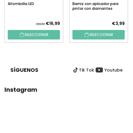
Alfombrilla LED
Barniz con aplicador para
pintar con diamantes
€16,99
€3,99
desde
SELECCIONAR
SELECCIONAR
P
I
E
SÍGUENOS
Tik Tok
Youtube
D
E
P
Instagram
Á
G
I
N
A