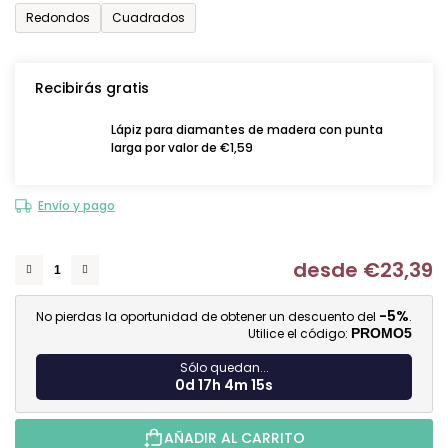
Redondos
Cuadrados
Recibirás gratis
Lápiz para diamantes de madera con punta
larga por valor de €1,59
Envío y pago
desde
€23,39
Me
-5%
No pierdas la oportunidad de obtener un descuento del
.
Utilice el código:
PROMO5
Sólo quedan...
0d 17h 4m 14s
AÑADIR AL CARRITO