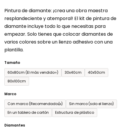
del
Pintura de diamante: ¡crea una obra maestra
producto
resplandeciente y atemporal! El kit de pintura de
es
diamante incluye todo lo que necesitas para
de
empezar. Solo tienes que colocar diamantes de
0,0
varios colores sobre un lienzo adhesivo con una
sobre
plantilla.
5
estrellas.
Tamaño
60x80cm (El más vendido⭐)
30x40cm
40x50cm
80x100cm
Marco
Con marco (Recomendado👍)
Sin marco (solo el lienzo)
En un tablero de cartón
Estructura de plástico
Diamantes