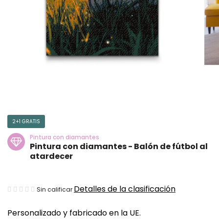
2+1 GRATIS
Pintura con diamantes
Pintura con diamantes - Balón de fútbol al
atardecer
La
Detalles de la clasificación
Sin calificar
valoración
Personalizado y fabricado en la UE.
media