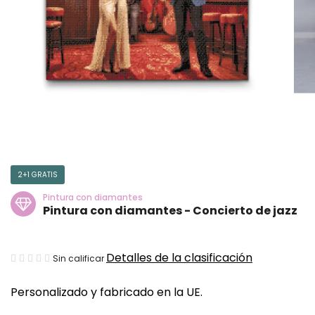
2+1 GRATIS
Pintura con diamantes
Pintura con diamantes - Concierto de jazz
La
Detalles de la clasificación
Sin calificar
valoración
Personalizado y fabricado en la UE.
media
del