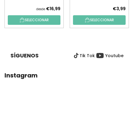
€16,99
€3,99
desde
SELECCIONAR
SELECCIONAR
P
I
E
SÍGUENOS
Tik Tok
Youtube
D
E
P
Instagram
Á
G
I
N
A