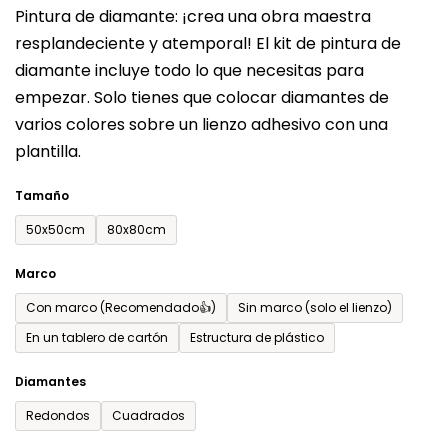
Pintura de diamante: ¡crea una obra maestra
producto
resplandeciente y atemporal! El kit de pintura de
es
diamante incluye todo lo que necesitas para
de
empezar. Solo tienes que colocar diamantes de
0,0
varios colores sobre un lienzo adhesivo con una
sobre
plantilla.
5
estrellas.
Tamaño
50x50cm
80x80cm
Marco
Con marco (Recomendado👍)
Sin marco (solo el lienzo)
En un tablero de cartón
Estructura de plástico
Diamantes
Redondos
Cuadrados