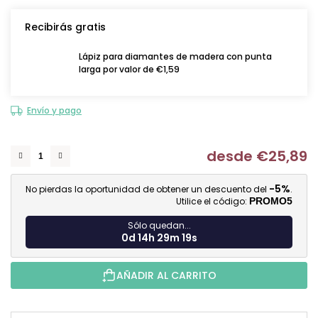
Recibirás gratis
Lápiz para diamantes de madera con punta
larga por valor de €1,59
Envío y pago
desde
€25,89
Me
-5%
No pierdas la oportunidad de obtener un descuento del
.
Utilice el código:
PROMO5
Sólo quedan...
0d 14h 29m 18s
AÑADIR AL CARRITO