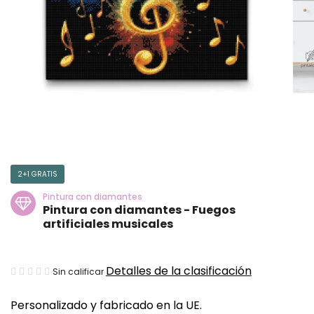
2+1 GRATIS
Pintura con diamantes
Pintura con diamantes - Fuegos
artificiales musicales
La
Detalles de la clasificación
Sin calificar
valoración
Personalizado y fabricado en la UE.
media