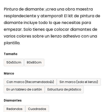
del
Pintura de diamante: ¡crea una obra maestra
producto
resplandeciente y atemporal! El kit de pintura de
es
diamante incluye todo lo que necesitas para
de
empezar. Solo tienes que colocar diamantes de
0,0
varios colores sobre un lienzo adhesivo con una
sobre
plantilla.
5
estrellas.
Tamaño
50x50cm
80x80cm
Marco
Con marco (Recomendado👍)
Sin marco (solo el lienzo)
En un tablero de cartón
Estructura de plástico
Diamantes
Redondos
Cuadrados