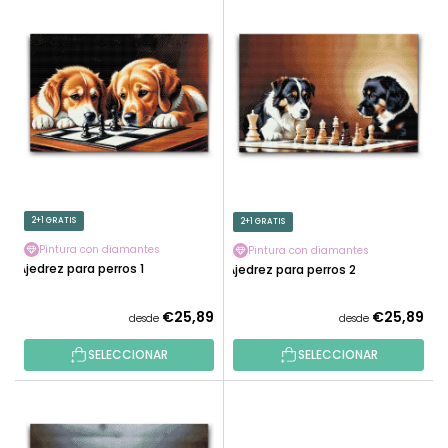
L
N
I
A
S
R
T
P
A
R
D
O
E
D
P
U
R
C
O
2+1 GRATIS
2+1 GRATIS
T
D
O
Pintura con diamantes
Pintura con diamantes
U
Ajedrez para perros 1
Ajedrez para perros 2
S
C
T
€25,89
€25,89
desde
desde
O
SELECCIONAR
SELECCIONAR
S