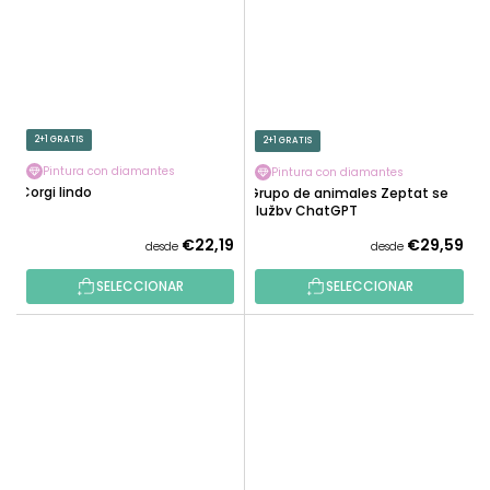
2+1 GRATIS
2+1 GRATIS
Pintura con diamantes
Pintura con diamantes
Corgi lindo
Grupo de animales Zeptat se
služby ChatGPT
€22,19
€29,59
desde
desde
SELECCIONAR
SELECCIONAR