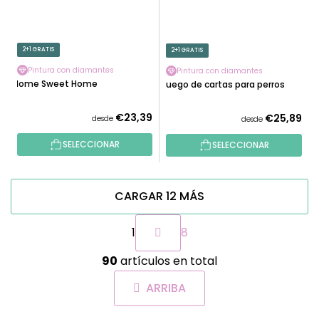
2+1 GRATIS
2+1 GRATIS
Pintura con diamantes
Pintura con diamantes
Home Sweet Home
Juego de cartas para perros
€23,39
€25,89
desde
desde
SELECCIONAR
SELECCIONAR
CARGAR 12 MÁS
P
1
8
a
g
C
i
90
artículos en total
o
n
n
a
ARRIBA
t
c
r
i