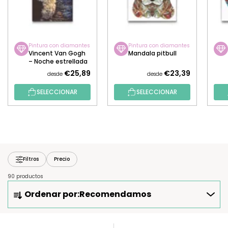
Pintura con diamantes
Pintura con diamantes
Vincent Van Gogh
Mandala pitbull
– Noche estrellada
y el border collie
€25,89
€23,39
desde
desde
SELECCIONAR
SELECCIONAR
Filtros
Precio
90 productos
O
Ordenar por:
Recomendamos
R
D
E