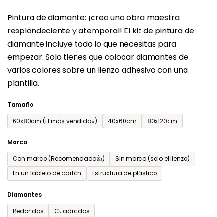
del
Pintura de diamante: ¡crea una obra maestra
producto
resplandeciente y atemporal! El kit de pintura de
es
diamante incluye todo lo que necesitas para
de
empezar. Solo tienes que colocar diamantes de
0,0
varios colores sobre un lienzo adhesivo con una
sobre
plantilla.
5
estrellas.
Tamaño
60x80cm (El más vendido⭐)
40x60cm
80x120cm
Marco
Con marco (Recomendado👍)
Sin marco (solo el lienzo)
En un tablero de cartón
Estructura de plástico
Diamantes
Redondos
Cuadrados