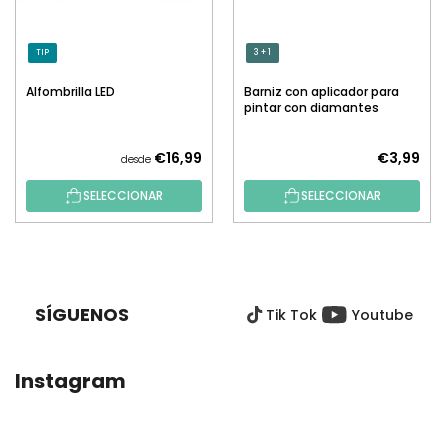
TIP
3 + 1
Alfombrilla LED
Barniz con aplicador para
pintar con diamantes
€16,99
€3,99
desde
SELECCIONAR
SELECCIONAR
P
I
E
SÍGUENOS
Tik Tok
Youtube
D
E
P
Instagram
Á
G
I