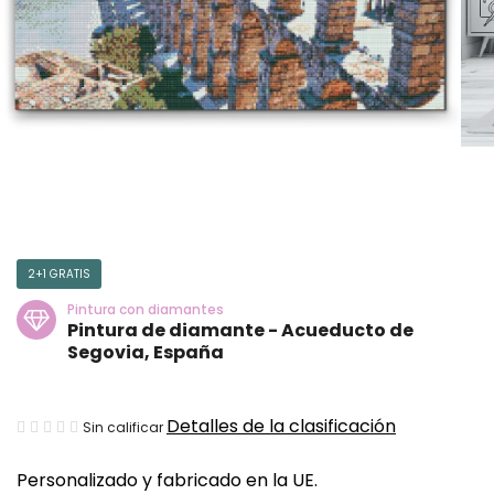
2+1 GRATIS
Pintura con diamantes
Pintura de diamante - Acueducto de
Segovia, España
La
Detalles de la clasificación
Sin calificar
valoración
Personalizado y fabricado en la UE.
media