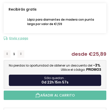
Recibirás gratis
Lápiz para diamantes de madera con punta
larga por valor de €1,59
Envío y pago
desde
€25,89
Me
-3%
No pierdas la oportunidad de obtener un descuento del
.
Utilice el código:
PROMO3
Sólo quedan...
0d 22h 15m 56s
AÑADIR AL CARRITO