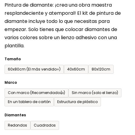
Pintura de diamante: ¡crea una obra maestra
producto
resplandeciente y atemporal! El kit de pintura de
es
diamante incluye todo lo que necesitas para
de
empezar. Solo tienes que colocar diamantes de
0,0
varios colores sobre un lienzo adhesivo con una
sobre
plantilla.
5
estrellas.
Tamaño
60x80cm (El más vendido⭐)
40x60cm
80x120cm
Marco
Con marco (Recomendado👍)
Sin marco (solo el lienzo)
En un tablero de cartón
Estructura de plástico
Diamantes
Redondos
Cuadrados