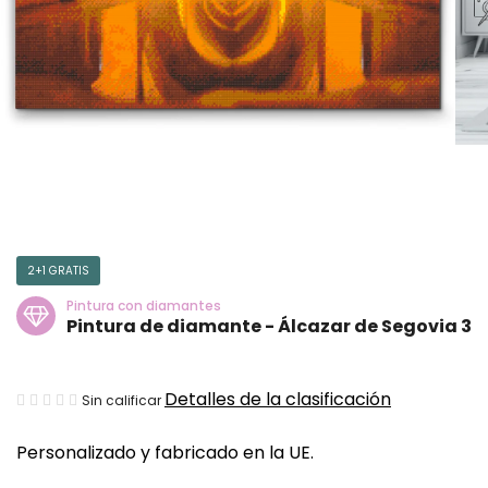
2+1 GRATIS
Pintura con diamantes
Pintura de diamante - Álcazar de Segovia 3
La
Detalles de la clasificación
Sin calificar
valoración
Personalizado y fabricado en la UE.
media
del