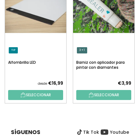
TIP
3 + 1
Alfombrilla LED
Barniz con aplicador para
pintar con diamantes
€16,99
€3,99
desde
SELECCIONAR
SELECCIONAR
P
I
E
SÍGUENOS
Tik Tok
Youtube
D