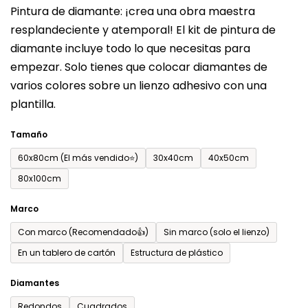
Pintura de diamante: ¡crea una obra maestra
producto
resplandeciente y atemporal! El kit de pintura de
es
diamante incluye todo lo que necesitas para
de
empezar. Solo tienes que colocar diamantes de
0,0
varios colores sobre un lienzo adhesivo con una
sobre
plantilla.
5
estrellas.
Tamaño
60x80cm (El más vendido⭐)
30x40cm
40x50cm
80x100cm
Marco
Con marco (Recomendado👍)
Sin marco (solo el lienzo)
En un tablero de cartón
Estructura de plástico
Diamantes
Redondos
Cuadrados