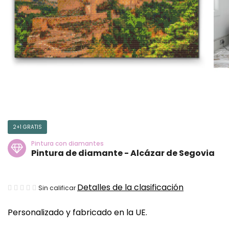
2+1 GRATIS
Pintura con diamantes
Pintura de diamante - Alcázar de Segovia
La
Detalles de la clasificación
Sin calificar
valoración
Personalizado y fabricado en la UE.
media
del