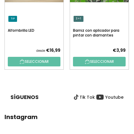
TIP
3 + 1
Alfombrilla LED
Barniz con aplicador para
pintar con diamantes
€16,99
€3,99
desde
SELECCIONAR
SELECCIONAR
P
I
E
SÍGUENOS
Tik Tok
Youtube
D
E
P
Instagram
Á
G