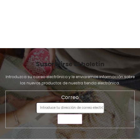
I
N
A
Suscribirse al boletín
Introduzca su correo electrónico y le enviaremos información sobre
los nuevos productos de nuestra tienda electrónica.
Correo
ENVIAR