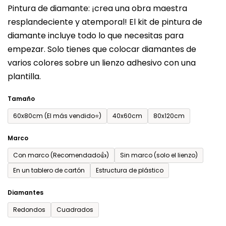
Pintura de diamante: ¡crea una obra maestra
producto
resplandeciente y atemporal! El kit de pintura de
es
diamante incluye todo lo que necesitas para
de
empezar. Solo tienes que colocar diamantes de
0,0
varios colores sobre un lienzo adhesivo con una
sobre
plantilla.
5
estrellas.
Tamaño
60x80cm (El más vendido⭐)
40x60cm
80x120cm
Marco
Con marco (Recomendado👍)
Sin marco (solo el lienzo)
En un tablero de cartón
Estructura de plástico
Diamantes
Redondos
Cuadrados