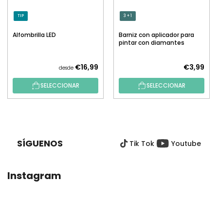
TIP
3 + 1
Alfombrilla LED
Barniz con aplicador para
pintar con diamantes
€16,99
€3,99
desde
SELECCIONAR
SELECCIONAR
P
I
E
SÍGUENOS
Tik Tok
Youtube
D
E
P
Instagram
Á
G
I
N