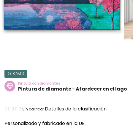
2+1 GRATIS
Pintura con diamantes
Pintura de diamante - Atardecer en el lago
La
Detalles de la clasificación
Sin calificar
valoración
Personalizado y fabricado en la UE.
media
del