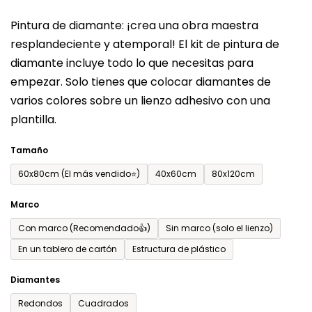
del
Pintura de diamante: ¡crea una obra maestra
producto
resplandeciente y atemporal! El kit de pintura de
es
diamante incluye todo lo que necesitas para
de
empezar. Solo tienes que colocar diamantes de
0,0
varios colores sobre un lienzo adhesivo con una
sobre
plantilla.
5
estrellas.
Tamaño
60x80cm (El más vendido⭐)
40x60cm
80x120cm
Marco
Con marco (Recomendado👍)
Sin marco (solo el lienzo)
En un tablero de cartón
Estructura de plástico
Diamantes
Redondos
Cuadrados