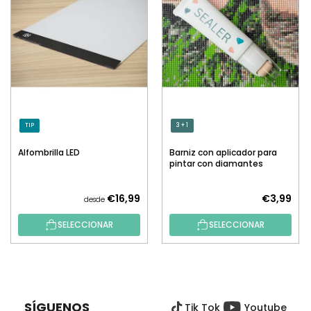
TIP
3 + 1
Alfombrilla LED
Barniz con aplicador para
pintar con diamantes
€16,99
€3,99
desde
SELECCIONAR
SELECCIONAR
P
I
E
SÍGUENOS
Tik Tok
Youtube