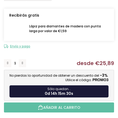
Recibirás gratis
Lápiz para diamantes de madera con punta
larga por valor de €1,59
Envío y pago
desde
€25,89
Me
-3%
No pierdas la oportunidad de obtener un descuento del
.
Utilice el código:
PROMO3
Sólo quedan...
0d 14h 15m 29s
AÑADIR AL CARRITO