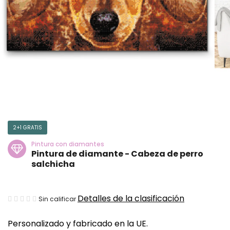
2+1 GRATIS
Pintura con diamantes
Pintura de diamante - Cabeza de perro
salchicha
La
Detalles de la clasificación
Sin calificar
valoración
Personalizado y fabricado en la UE.
media