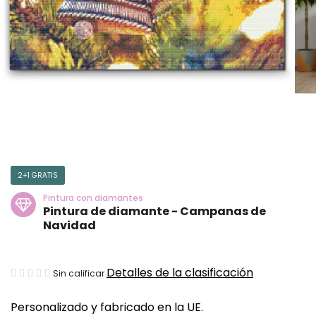
2+1 GRATIS
Pintura con diamantes
Pintura de diamante - Campanas de
Navidad
La
Detalles de la clasificación
Sin calificar
valoración
Personalizado y fabricado en la UE.
media