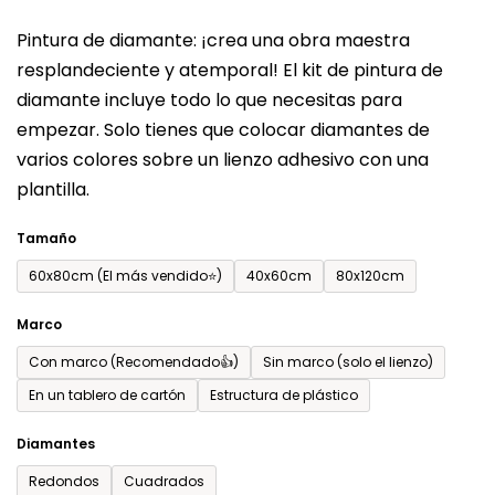
del
Pintura de diamante: ¡crea una obra maestra
producto
resplandeciente y atemporal! El kit de pintura de
es
diamante incluye todo lo que necesitas para
de
empezar. Solo tienes que colocar diamantes de
0,0
varios colores sobre un lienzo adhesivo con una
sobre
plantilla.
5
estrellas.
Tamaño
60x80cm (El más vendido⭐)
40x60cm
80x120cm
Marco
Con marco (Recomendado👍)
Sin marco (solo el lienzo)
En un tablero de cartón
Estructura de plástico
Diamantes
Redondos
Cuadrados