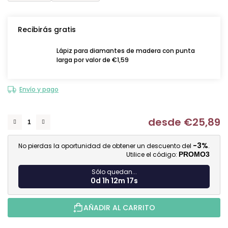
Recibirás gratis
Lápiz para diamantes de madera con punta
larga por valor de €1,59
Envío y pago
desde
€25,89
Me
-3%
No pierdas la oportunidad de obtener un descuento del
.
Utilice el código:
PROMO3
Sólo quedan...
0d 1h 12m 16s
AÑADIR AL CARRITO