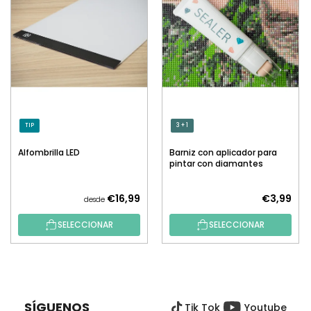
TIP
3 + 1
Alfombrilla LED
Barniz con aplicador para
pintar con diamantes
€16,99
€3,99
desde
SELECCIONAR
SELECCIONAR
P
I
E
SÍGUENOS
Tik Tok
Youtube