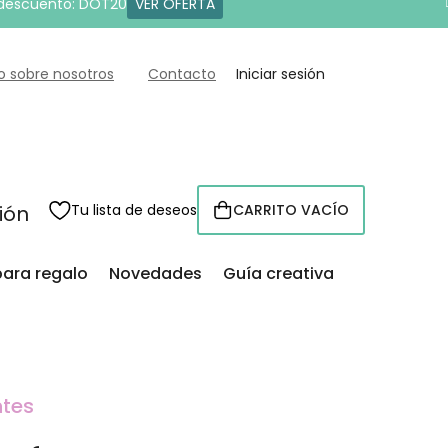
 descuento: DOT20
VER OFERTA
o sobre nosotros
Contacto
Iniciar sesión
sión
Tu lista de deseos
CARRITO VACÍO
CESTA
para regalo
Novedades
Guía creativa
ntes