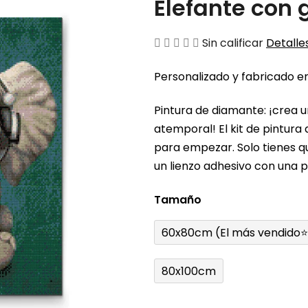
Elefante con 
La
Sin calificar
Detalles
valoración
Personalizado y fabricado en
media
del
Pintura de diamante: ¡crea 
producto
atemporal! El kit de pintura
es
para empezar. Solo tienes q
de
un lienzo adhesivo con una pl
0,0
sobre
Tamaño
5
estrellas.
60x80cm (El más vendido⭐
80x100cm