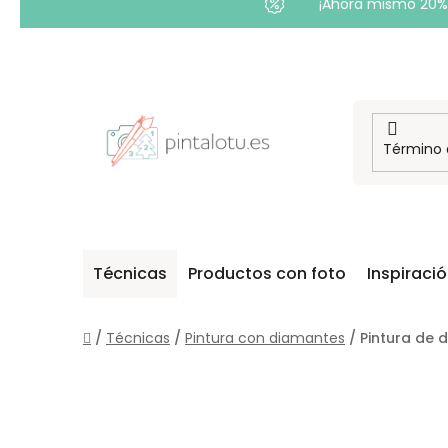
¡Ahora mismo 20% 
Ir
al
contenido
Técnicas
Productos con foto
Inspiraci
Inicio
/
Técnicas
/
Pintura con diamantes
/
Pintura de 