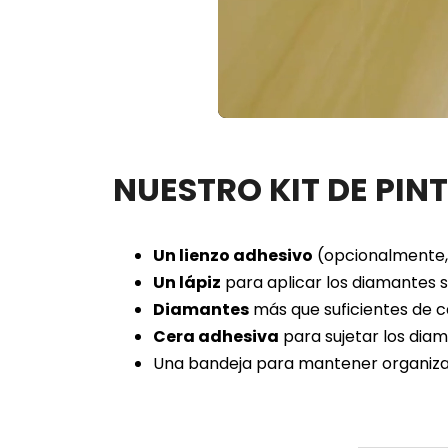
Loaded
:
Unmute
34.42%
NUESTRO KIT DE PIN
Un lienzo adhesivo
(opcionalmente, 
Un lápiz
para aplicar los diamantes so
Diamantes
más que suficientes de c
Cera adhesiva
para sujetar los diam
Una bandeja para mantener organiza