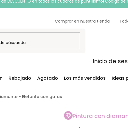
de DESCUENTO en todos los cuadros de puntillismo! Código de
Comprar en nuestra tienda
Tod
Inicio de se
ón
Rebajado
Agotado
Los más vendidos
Ideas 
diamante - Elefante con gafas
Pintura con diama