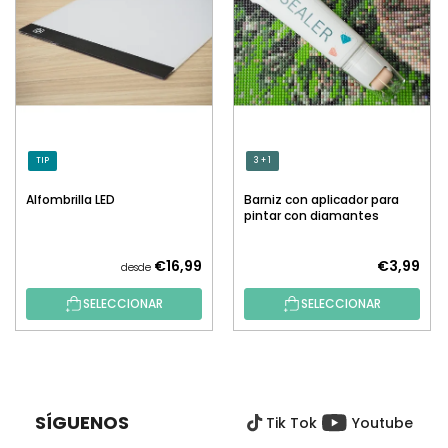
TIP
3 + 1
Alfombrilla LED
Barniz con aplicador para
pintar con diamantes
€16,99
€3,99
desde
SELECCIONAR
SELECCIONAR
P
I
E
SÍGUENOS
Tik Tok
Youtube
D