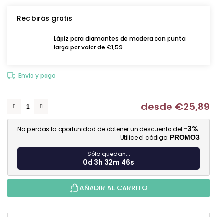
Recibirás gratis
Lápiz para diamantes de madera con punta
larga por valor de €1,59
Envío y pago
desde
€25,89
Me
-3%
No pierdas la oportunidad de obtener un descuento del
.
Utilice el código:
PROMO3
Sólo quedan...
0d 3h 32m 45s
AÑADIR AL CARRITO