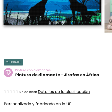
2+1 GRATIS
Pintura con diamantes
Pintura de diamante - Jirafas en África
La
Detalles de la clasificación
Sin calificar
valoración
Personalizado y fabricado en la UE.
media
del