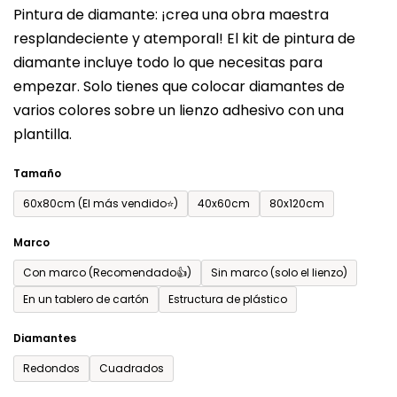
Pintura de diamante: ¡crea una obra maestra
producto
resplandeciente y atemporal! El kit de pintura de
es
diamante incluye todo lo que necesitas para
de
empezar. Solo tienes que colocar diamantes de
0,0
varios colores sobre un lienzo adhesivo con una
sobre
plantilla.
5
estrellas.
Tamaño
60x80cm (El más vendido⭐)
40x60cm
80x120cm
Marco
Con marco (Recomendado👍)
Sin marco (solo el lienzo)
En un tablero de cartón
Estructura de plástico
Diamantes
Redondos
Cuadrados