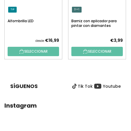
TIP
3 + 1
Alfombrilla LED
Barniz con aplicador para
pintar con diamantes
€16,99
€3,99
desde
SELECCIONAR
SELECCIONAR
P
I
E
SÍGUENOS
Tik Tok
Youtube
D
E
P
Instagram
Á
G
I
N