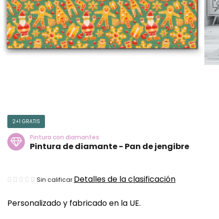
2+1 GRATIS
Pintura con diamantes
Pintura de diamante - Pan de jengibre
La
Detalles de la clasificación
Sin calificar
valoración
Personalizado y fabricado en la UE.
media
del