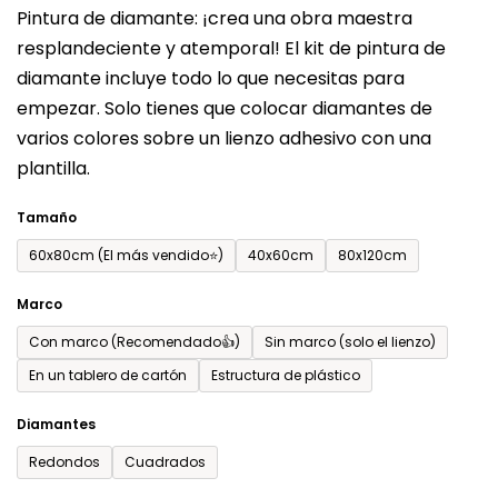
Pintura de diamante: ¡crea una obra maestra
producto
resplandeciente y atemporal! El kit de pintura de
es
diamante incluye todo lo que necesitas para
de
empezar. Solo tienes que colocar diamantes de
0,0
varios colores sobre un lienzo adhesivo con una
sobre
plantilla.
5
estrellas.
Tamaño
60x80cm (El más vendido⭐)
40x60cm
80x120cm
Marco
Con marco (Recomendado👍)
Sin marco (solo el lienzo)
En un tablero de cartón
Estructura de plástico
Diamantes
Redondos
Cuadrados