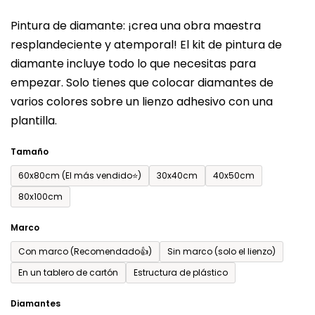
del
Pintura de diamante: ¡crea una obra maestra
producto
resplandeciente y atemporal! El kit de pintura de
es
diamante incluye todo lo que necesitas para
de
empezar. Solo tienes que colocar diamantes de
0,0
varios colores sobre un lienzo adhesivo con una
sobre
plantilla.
5
estrellas.
Tamaño
60x80cm (El más vendido⭐)
30x40cm
40x50cm
80x100cm
Marco
Con marco (Recomendado👍)
Sin marco (solo el lienzo)
En un tablero de cartón
Estructura de plástico
Diamantes