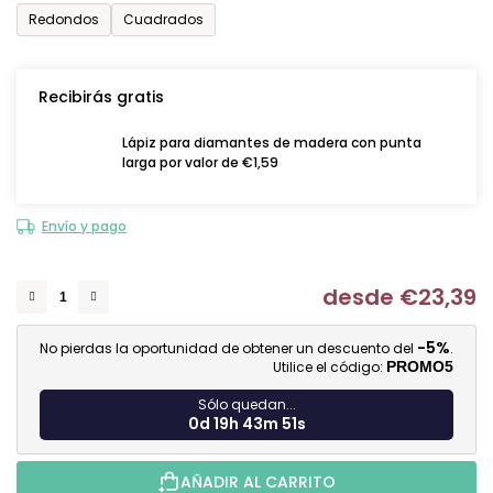
Redondos
Cuadrados
Recibirás gratis
Lápiz para diamantes de madera con punta
larga por valor de €1,59
Envío y pago
desde
€23,39
Me
-5%
No pierdas la oportunidad de obtener un descuento del
.
Utilice el código:
PROMO5
Sólo quedan...
0d 19h 43m 50s
AÑADIR AL CARRITO