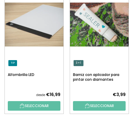
TIP
3 + 1
Alfombrilla LED
Barniz con aplicador para
pintar con diamantes
€16,99
€3,99
desde
SELECCIONAR
SELECCIONAR
P
I