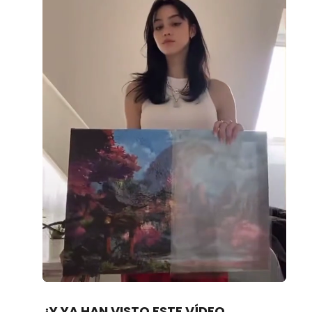
Loaded
:
Unmute
100.00%
¿Y YA HAN VISTO ESTE VÍDEO