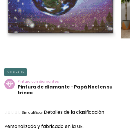
2+1 GRATIS
Pintura con diamantes
Pintura de diamante - Papá Noel en su
trineo
La
Detalles de la clasificación
Sin calificar
valoración
Personalizado y fabricado en la UE.
media