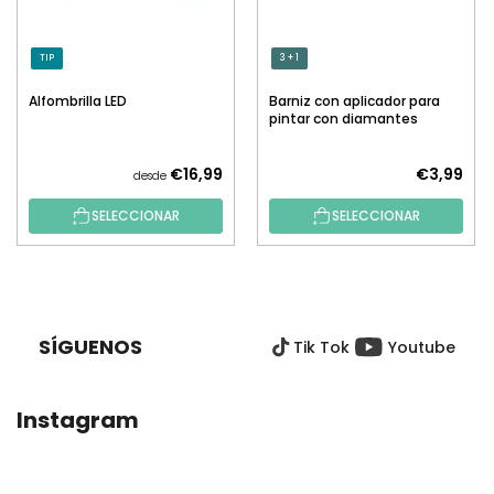
TIP
3 + 1
Alfombrilla LED
Barniz con aplicador para
pintar con diamantes
€16,99
€3,99
desde
SELECCIONAR
SELECCIONAR
P
I
E
SÍGUENOS
Tik Tok
Youtube
D
E
P
Instagram
Á
G
I