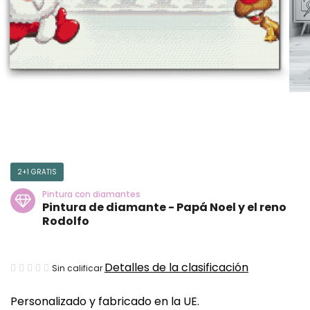
2+1 GRATIS
Pintura con diamantes
Pintura de diamante - Papá Noel y el reno
Rodolfo
La
Detalles de la clasificación
Sin calificar
valoración
Personalizado y fabricado en la UE.
media