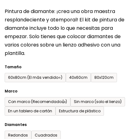
del
Pintura de diamante: ¡crea una obra maestra
producto
resplandeciente y atemporal! El kit de pintura de
es
diamante incluye todo lo que necesitas para
de
empezar. Solo tienes que colocar diamantes de
0,0
varios colores sobre un lienzo adhesivo con una
sobre
plantilla.
5
estrellas.
Tamaño
60x80cm (El más vendido⭐)
40x60cm
80x120cm
Marco
Con marco (Recomendado👍)
Sin marco (solo el lienzo)
En un tablero de cartón
Estructura de plástico
Diamantes
Redondos
Cuadrados