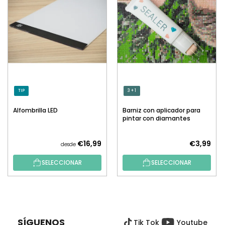
TIP
3 + 1
Alfombrilla LED
Barniz con aplicador para
pintar con diamantes
€16,99
€3,99
desde
SELECCIONAR
SELECCIONAR
P
I
E
SÍGUENOS
Tik Tok
Youtube