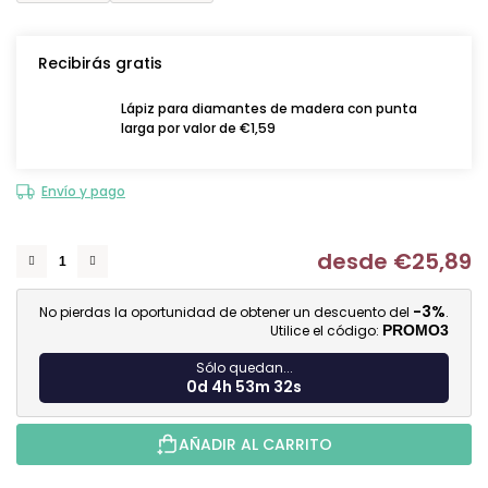
Recibirás gratis
Lápiz para diamantes de madera con punta
larga por valor de €1,59
Envío y pago
desde
€25,89
Me
-3%
No pierdas la oportunidad de obtener un descuento del
.
Utilice el código:
PROMO3
Sólo quedan...
0d 4h 53m 31s
AÑADIR AL CARRITO