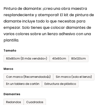
del
Pintura de diamante: ¡crea una obra maestra
producto
resplandeciente y atemporal! El kit de pintura de
es
diamante incluye todo lo que necesitas para
de
empezar. Solo tienes que colocar diamantes de
0,0
varios colores sobre un lienzo adhesivo con una
sobre
plantilla.
5
estrellas.
Tamaño
60x80cm (El más vendido⭐)
40x60cm
80x120cm
Marco
Con marco (Recomendado👍)
Sin marco (solo el lienzo)
En un tablero de cartón
Estructura de plástico
Diamantes
Redondos
Cuadrados