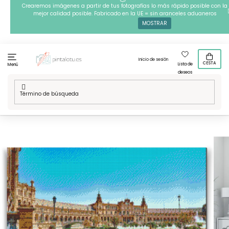
Ir
Crearemos imágenes a partir de tus fotografías lo más rápido posible con la
mejor calidad posible. Fabricado en la UE = sin aranceles aduaneros
al
MOSTRAR
contenido
Inicio de sesión
CESTA
Lista de
Menú
deseos
Inicio
/
Vuelta a Espana
/
Pintura de diamante - Plaza de
España en Sevilla