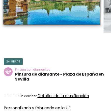
2+1 GRATIS
Pintura con diamantes
Pintura de diamante - Plaza de España en
Sevilla
La
Detalles de la clasificación
Sin calificar
valoración
Personalizado y fabricado en la UE.
media