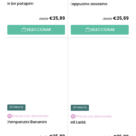
Brr brr patapim
Cappucino assasino
€25,89
€25,89
desde
desde
SELECCIONAR
SELECCIONAR
2+1 GRATIS
2+1 GRATIS
Pintura con diamantes
Pintura con diamantes
Chimpanzini Bananini
Lirilì Larilà