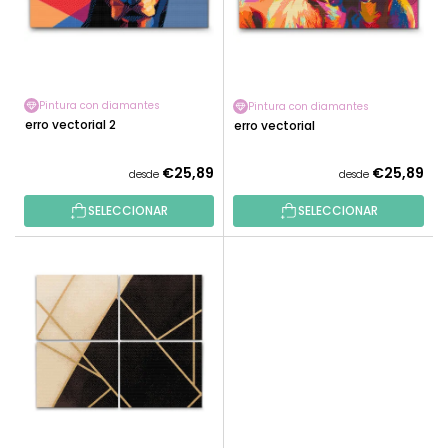
O
E
D
P
U
R
C
O
T
Pintura con diamantes
Pintura con diamantes
D
Perro vectorial 2
O
Perro vectorial
U
S
C
€25,89
€25,89
desde
desde
T
O
SELECCIONAR
SELECCIONAR
S