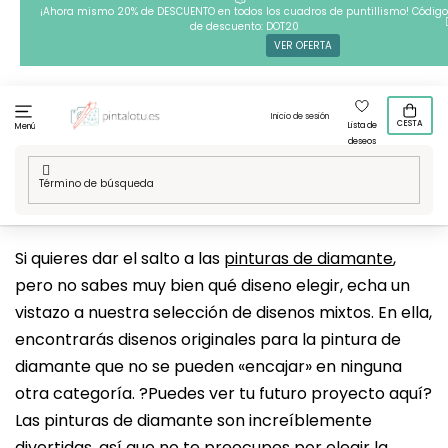
Ir
¡Ahora mismo 20% de DESCUENTO en todos los cuadros de puntillismo! Código
de descuento: DOT20
al
VER OFERTA
contenido
Inicio de sesión
CESTA
Lista de
Menú
deseos
Inicio
/
Técnicas
/
Pintura con diamantes
/
Nuestros disenos
/
Arte
/
Selección del disenador
Si quieres dar el salto a las
pinturas de diamante
,
pero no sabes muy bien qué diseno elegir, echa un
vistazo a nuestra selección de disenos mixtos. En ella,
encontrarás disenos originales para la pintura de
diamante que no se pueden «encajar» en ninguna
otra categoría. ?Puedes ver tu futuro proyecto aquí?
Las pinturas de diamante son increíblemente
divertidas, así que no te preocupes por elegir la