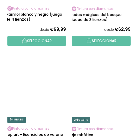
Pintura con diamantes
Pintura con diamantes
Mármol blanco y negro (juego
Hadas mágicas del bosque
de 4 lienzos)
(juego de 3 lienzos)
€69,99
€62,99
desde
desde
SELECCIONAR
SELECCIONAR
2+1 GRATIS
2+1 GRATIS
Pintura con diamantes
Pintura con diamantes
Pop art - Esenciales de verano
Ojo robótico