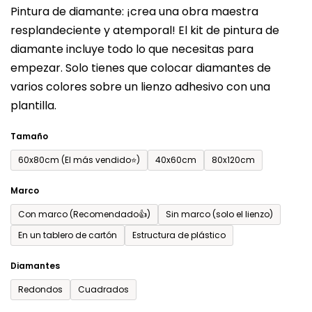
Pintura de diamante: ¡crea una obra maestra
producto
resplandeciente y atemporal! El kit de pintura de
es
diamante incluye todo lo que necesitas para
de
empezar. Solo tienes que colocar diamantes de
0,0
varios colores sobre un lienzo adhesivo con una
sobre
plantilla.
5
estrellas.
Tamaño
60x80cm (El más vendido⭐)
40x60cm
80x120cm
Marco
Con marco (Recomendado👍)
Sin marco (solo el lienzo)
En un tablero de cartón
Estructura de plástico
Diamantes
Redondos
Cuadrados