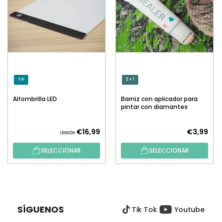
TIP
3 + 1
Alfombrilla LED
Barniz con aplicador para
pintar con diamantes
€16,99
€3,99
desde
SELECCIONAR
SELECCIONAR
P
I
E
SÍGUENOS
Tik Tok
Youtube
D