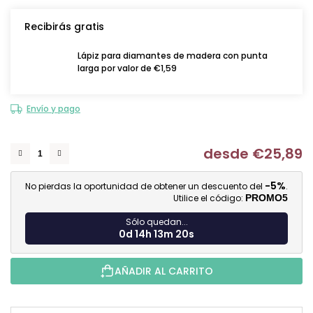
Recibirás gratis
Lápiz para diamantes de madera con punta
larga por valor de €1,59
Envío y pago
desde
€25,89
Me
-5%
No pierdas la oportunidad de obtener un descuento del
.
Utilice el código:
PROMO5
Sólo quedan...
0d 14h 13m 19s
AÑADIR AL CARRITO