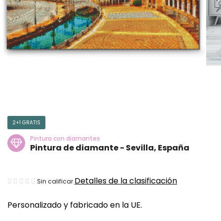
2+1 GRATIS
Pintura con diamantes
Pintura de diamante - Sevilla, España
La
Detalles de la clasificación
Sin calificar
valoración
Personalizado y fabricado en la UE.
media
del