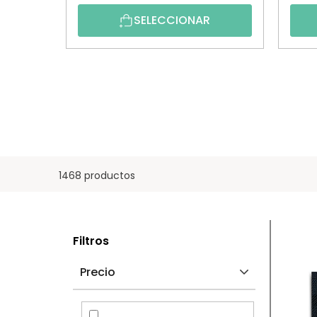
SELECCIONAR
1468 productos
B
L
Filtros
A
I
Precio
R
S