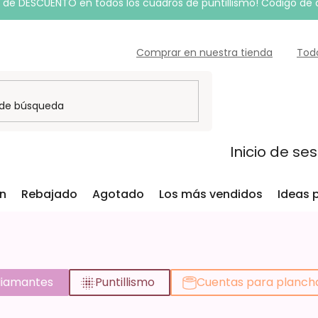
de DESCUENTO en todos los cuadros de puntillismo! Código de
Comprar en nuestra tienda
Tod
Inicio de se
ón
Rebajado
Agotado
Los más vendidos
Ideas 
diamantes
Puntillismo
Cuentas para planch