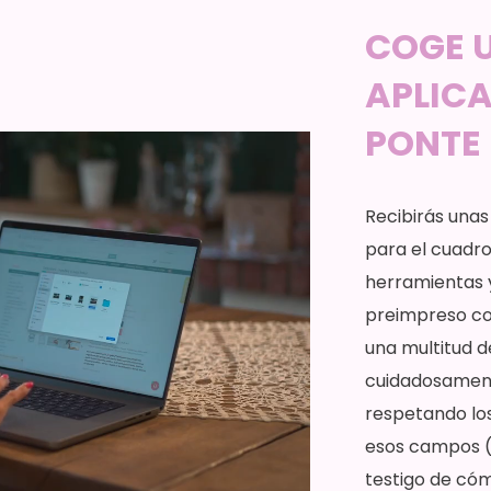
COGE U
APLIC
PONTE
Recibirás unas
para el cuadro
herramientas y
preimpreso con
una multitud 
cuidadosament
respetando los
esos campos (
testigo de có