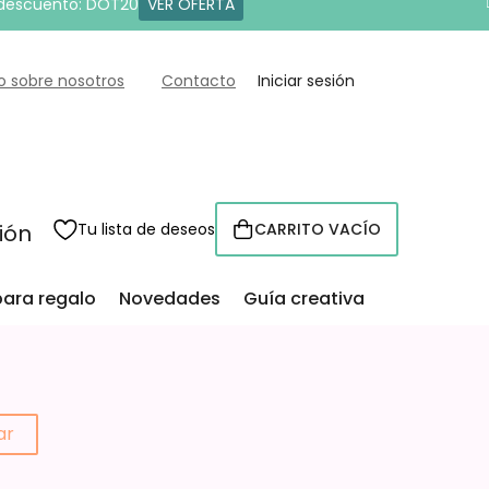
 descuento: DOT20
VER OFERTA
o sobre nosotros
Contacto
Iniciar sesión
sión
Tu lista de deseos
CARRITO VACÍO
CESTA
para regalo
Novedades
Guía creativa
ar