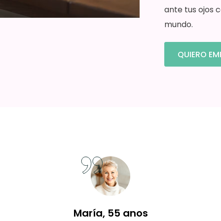
ante tus ojos 
mundo.
QUIERO EM
María, 55 anos