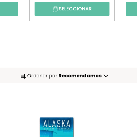
R
SELECCIONAR
O
Ordenar por:
Recomendamos
R
D
E
N