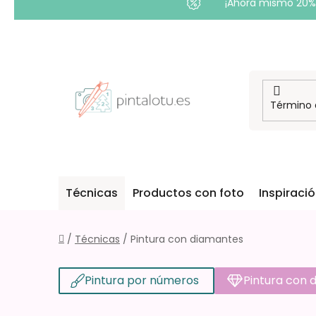
¡Ahora mismo 20% 
Ir
al
contenido
Técnicas
Productos con foto
Inspiraci
Inicio
/
Técnicas
/
Pintura con diamantes
Pintura por números
Pintura con 