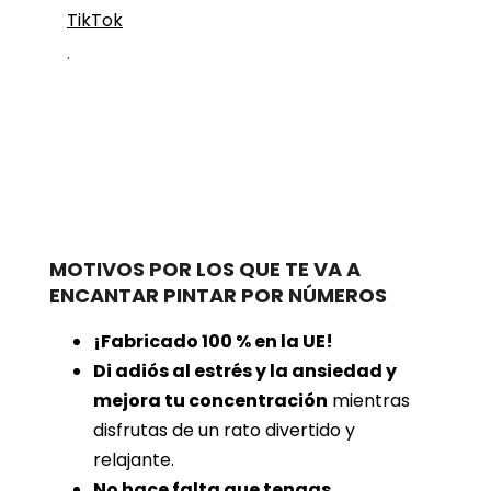
TikTok
.
MOTIVOS POR LOS QUE TE VA A
ENCANTAR PINTAR POR NÚMEROS
¡Fabricado 100 % en la UE!
Di adiós al estrés y la ansiedad y
mejora tu concentración
mientras
disfrutas de un rato divertido y
relajante.
No hace falta que tengas