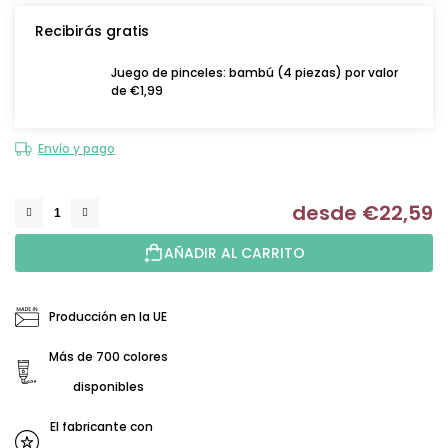
Recibirás gratis
Juego de pinceles: bambú (4 piezas) por valor
de €1,99
Envío y pago
desde
€22,59
Me
AÑADIR AL CARRITO
Producción en la UE
Más de 700 colores
disponibles
El fabricante con