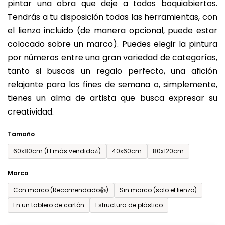
pintar una obra que deje a todos boquiabiertos.
es
Tendrás a tu disposición todas las herramientas, con
de
el lienzo incluido (de manera opcional, puede estar
0,0
colocado sobre un marco). Puedes elegir la pintura
sobre
por números entre una gran variedad de categorías,
5
tanto si buscas un regalo perfecto, una afición
estrellas.
relajante para los fines de semana o, simplemente,
tienes un alma de artista que busca expresar su
creatividad.
Tamaño
60x80cm (El más vendido⭐)
40x60cm
80x120cm
Marco
Con marco (Recomendado👍)
Sin marco (solo el lienzo)
En un tablero de cartón
Estructura de plástico