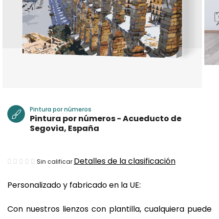
Pintura por números
Pintura por números - Acueducto de
Segovia, España
La
Detalles de la clasificación
Sin calificar
valoración
Personalizado y fabricado en la UE:
media
del
Con nuestros lienzos con plantilla, cualquiera puede
producto