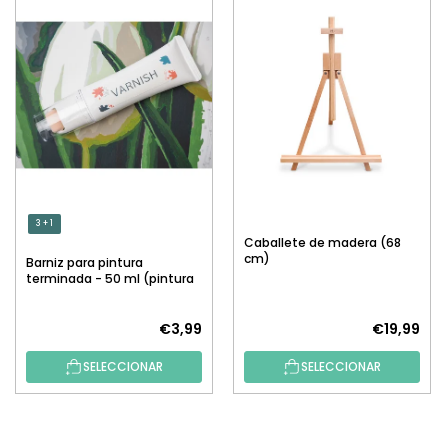
3 + 1
Caballete de madera (68
cm)
Barniz para pintura
terminada - 50 ml (pintura
por números)
€3,99
€19,99
SELECCIONAR
SELECCIONAR
P
I