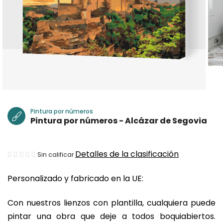
Pintura por números
Pintura por números - Alcázar de Segovia
La
Detalles de la clasificación
Sin calificar
valoración
Personalizado y fabricado en la UE:
media
del
Con nuestros lienzos con plantilla, cualquiera puede
producto
pintar una obra que deje a todos boquiabiertos.
es