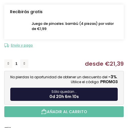
Recibirás gratis
Juego de pinceles: bambú (4 piezas) por valor
de €1,99
Envío y pago
desde
€21,39
Me
-3%
No pierdas la oportunidad de obtener un descuento del
.
Utilice el código:
PROMO3
Sólo quedan...
0d 20h 6m 9s
AÑADIR AL CARRITO