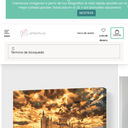
Ir
Crearemos imágenes a partir de tus fotografías lo más rápido posible con la
mejor calidad posible. Fabricado en la UE = sin aranceles aduaneros
al
MOSTRAR
contenido
Inicio de sesión
CESTA
Lista de
Menú
deseos
Inicio
/
Vuelta a Espana
/
Pintura por números - Alcázar de
Segovia