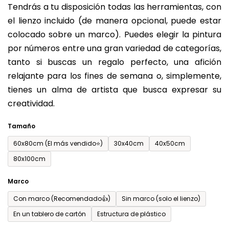
Tendrás a tu disposición todas las herramientas, con
de
el lienzo incluido (de manera opcional, puede estar
0,0
colocado sobre un marco). Puedes elegir la pintura
sobre
por números entre una gran variedad de categorías,
5
tanto si buscas un regalo perfecto, una afición
estrellas.
relajante para los fines de semana o, simplemente,
tienes un alma de artista que busca expresar su
creatividad.
Tamaño
60x80cm (El más vendido⭐)
30x40cm
40x50cm
80x100cm
Marco
Con marco (Recomendado👍)
Sin marco (solo el lienzo)
En un tablero de cartón
Estructura de plástico