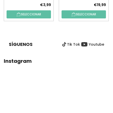
€3,99
€19,99
SELECCIONAR
SELECCIONAR
P
I
E
SÍGUENOS
Tik Tok
Youtube
D
E
P
Instagram
Á
G
I
N
A