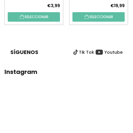
€3,99
€19,99
SELECCIONAR
SELECCIONAR
P
I
E
SÍGUENOS
Tik Tok
Youtube
D
E
P
Instagram
Á
G
I
N
A