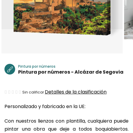
Pintura por números
Pintura por números - Alcázar de Segovia
La
Detalles de la clasificación
Sin calificar
valoración
Personalizado y fabricado en la UE:
media
del
Con nuestros lienzos con plantilla, cualquiera puede
producto
pintar una obra que deje a todos boquiabiertos.
es