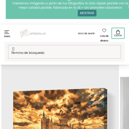
Ir
Crearemos imágenes a partir de tus fotografías lo más rápido posible con la
mejor calidad posible. Fabricado en la UE = sin aranceles aduaneros
al
MOSTRAR
contenido
Inicio de sesión
CESTA
Lista de
Menú
deseos
Inicio
/
Vuelta a Espana
/
Pintura por números - Alcázar de
Segovia