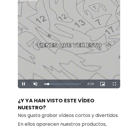
Remaining
-
0:19
Loaded
:
Pause
Unmute
Picture-
Fullscreen
100.00%
in-
Picture
Time
¿Y YA HAN VISTO ESTE VÍDEO
NUESTRO?
Nos gusta grabar vídeos cortos y divertidos.
En ellos aparecen nuestros productos,