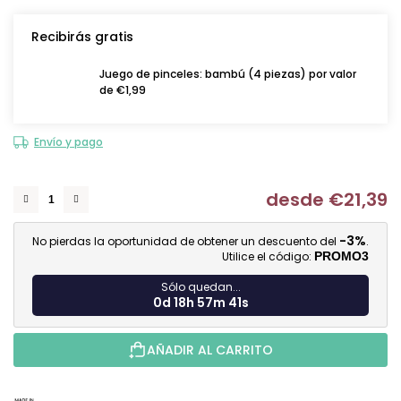
Recibirás gratis
Juego de pinceles: bambú (4 piezas) por valor
de €1,99
Envío y pago
desde
€21,39
Me
-3%
No pierdas la oportunidad de obtener un descuento del
.
Utilice el código:
PROMO3
Sólo quedan...
0d 18h 57m 40s
AÑADIR AL CARRITO