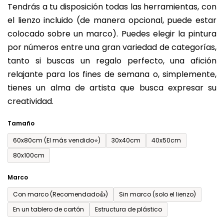
Tendrás a tu disposición todas las herramientas, con
de
el lienzo incluido (de manera opcional, puede estar
0,0
colocado sobre un marco). Puedes elegir la pintura
sobre
por números entre una gran variedad de categorías,
5
tanto si buscas un regalo perfecto, una afición
estrellas.
relajante para los fines de semana o, simplemente,
tienes un alma de artista que busca expresar su
creatividad.
Tamaño
60x80cm (El más vendido⭐)
30x40cm
40x50cm
80x100cm
Marco
Con marco (Recomendado👍)
Sin marco (solo el lienzo)
En un tablero de cartón
Estructura de plástico