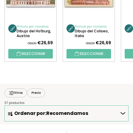
Pintura por números
Pintura por números
Dibujo del Hofburg,
Dibujo del Coliseo,
Austria
Italia
€26,69
€26,69
desde
desde
SELECCIONAR
SELECCIONAR
Filtros
Precio
57 productos
O
Ordenar por:
Recomendamos
R
D
E