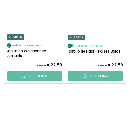
2+1 GRATIS
2+1 GRATIS
Pintura por números
Pintura por números
Casita en Walchensee –
Castillo de Haar - Países Bajos
Alemania
€22,59
€22,59
desde
desde
SELECCIONAR
SELECCIONAR