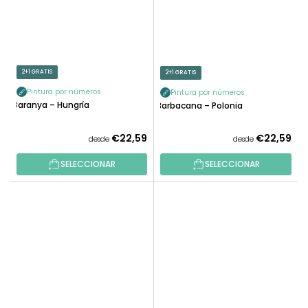
2+1 GRATIS
2+1 GRATIS
Pintura por números
Pintura por números
Baranya – Hungría
Barbacana – Polonia
€22,59
€22,59
desde
desde
SELECCIONAR
SELECCIONAR