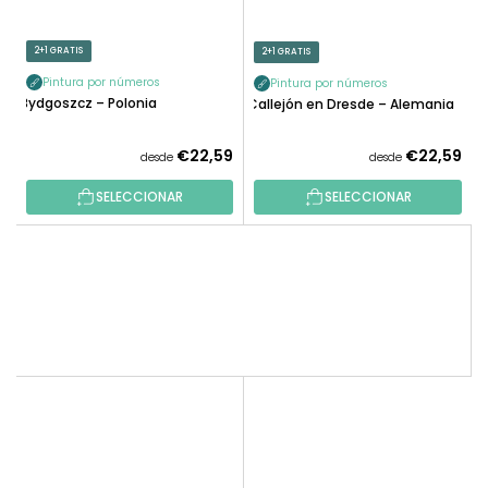
2+1 GRATIS
2+1 GRATIS
Pintura por números
Pintura por números
Bydgoszcz – Polonia
Callejón en Dresde – Alemania
€22,59
€22,59
desde
desde
SELECCIONAR
SELECCIONAR