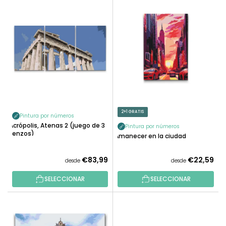
L
N
I
A
S
R
T
P
A
R
D
O
E
D
P
U
R
C
O
2+1 GRATIS
T
Pintura por números
D
Acrópolis, Atenas 2 (juego de 3
O
Pintura por números
U
lienzos)
Amanecer en la ciudad
S
C
T
€83,99
€22,59
desde
desde
O
SELECCIONAR
SELECCIONAR
S