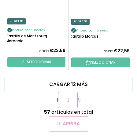
2+1 GRATIS
2+1 GRATIS
Pintura por números
Pintura por números
Castillo de Moritzburg –
Castillo Marcus
Alemania
€22,59
€22,59
desde
desde
SELECCIONAR
SELECCIONAR
CARGAR 12 MÁS
P
1
5
a
g
C
i
57
artículos en total
o
n
n
a
ARRIBA
t
c
r
i