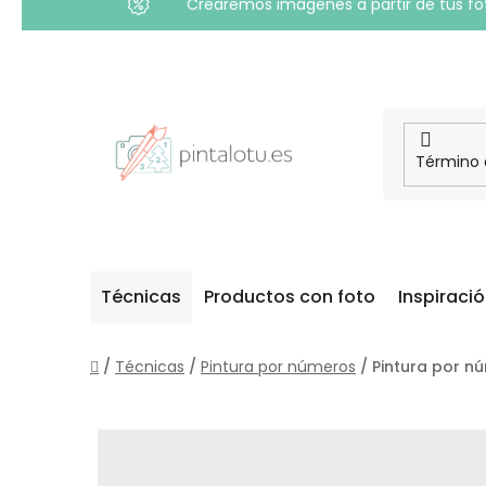
Crearemos imágenes a partir de tus foto
Ir
al
contenido
Técnicas
Productos con foto
Inspiraci
Inicio
/
Técnicas
/
Pintura por números
/
Pintura por n