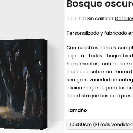
Bosque oscur
La
Sin calificar
Detalles
valoración
Personalizado y fabricado en
media
del
Con nuestros lienzos con pl
producto
deje a todos boquiabier
es
herramientas, con el lienz
de
colocado sobre un marco).
0,0
una gran variedad de catego
sobre
afición relajante para los 
5
de artista que busca expresa
estrellas.
Tamaño
60x80cm (El más vendido⭐