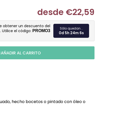
desde
€22,59
Medir prec
de obtener un descuento del
Sólo quedan...
%
. Utilice el código:
PROMO3
0d 5h 24m 5s
AÑADIR AL CARRITO
cuado, hecho bocetos o pintado con óleo o