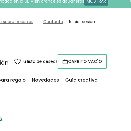
ricado en la UE = sin aranceles aduaneros
MOSTRAR
o sobre nosotros
Contacto
Iniciar sesión
sión
Tu lista de deseos
CARRITO VACÍO
CESTA
para regalo
Novedades
Guía creativa
s