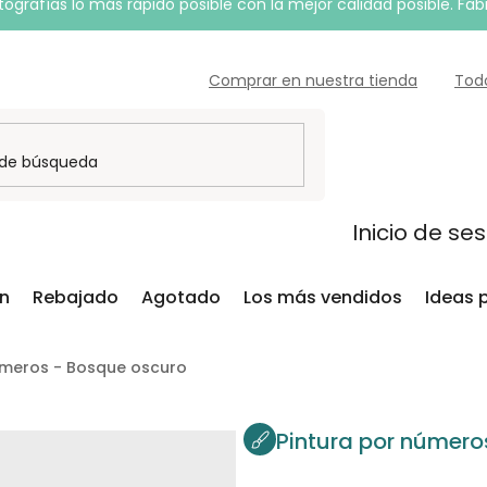
grafías lo más rápido posible con la mejor calidad posible. Fab
Comprar en nuestra tienda
Tod
Inicio de se
ón
Rebajado
Agotado
Los más vendidos
Ideas 
úmeros - Bosque oscuro
Pintura por número