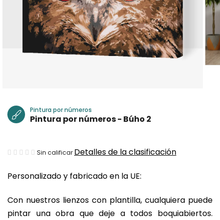
Pintura por números
Pintura por números - Búho 2
La
Detalles de la clasificación
Sin calificar
valoración
Personalizado y fabricado en la UE:
media
del
Con nuestros lienzos con plantilla, cualquiera puede
producto
pintar una obra que deje a todos boquiabiertos.
es