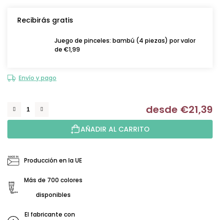
Recibirás gratis
Juego de pinceles: bambú (4 piezas) por valor
de €1,99
Envío y pago
desde
€21,39
Me
AÑADIR AL CARRITO
Producción en la UE
Más de 700 colores
disponibles
El fabricante con