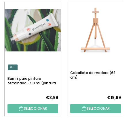
3 + 1
Caballete de madera (68
cm)
Barniz para pintura
terminada - 50 ml (pintura
por números)
€3,99
€19,99
SELECCIONAR
SELECCIONAR
P