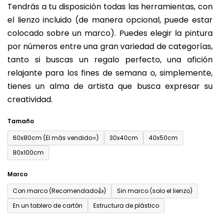
Tendrás a tu disposición todas las herramientas, con
de
el lienzo incluido (de manera opcional, puede estar
0,0
colocado sobre un marco). Puedes elegir la pintura
sobre
por números entre una gran variedad de categorías,
5
tanto si buscas un regalo perfecto, una afición
estrellas.
relajante para los fines de semana o, simplemente,
tienes un alma de artista que busca expresar su
creatividad.
Tamaño
60x80cm (El más vendido⭐)
30x40cm
40x50cm
80x100cm
Marco
Con marco (Recomendado👍)
Sin marco (solo el lienzo)
En un tablero de cartón
Estructura de plástico