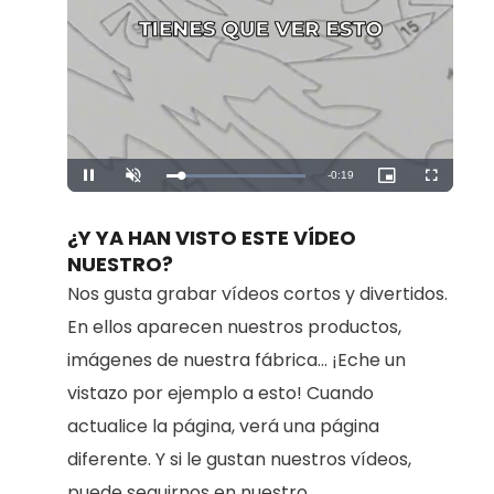
Remaining
-
0:19
Loaded
:
Pause
Unmute
Picture-
Fullscreen
100.00%
in-
Picture
Time
¿Y YA HAN VISTO ESTE VÍDEO
NUESTRO?
Nos gusta grabar vídeos cortos y divertidos.
En ellos aparecen nuestros productos,
imágenes de nuestra fábrica... ¡Eche un
vistazo por ejemplo a esto! Cuando
actualice la página, verá una página
diferente. Y si le gustan nuestros vídeos,
puede seguirnos en nuestro