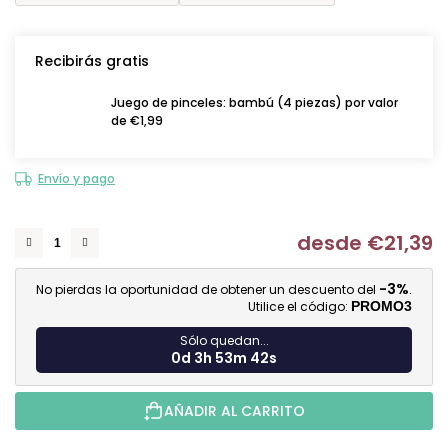
Recibirás gratis
Juego de pinceles: bambú (4 piezas) por valor
de €1,99
Envío y pago
desde
€21,39
Me
-3%
No pierdas la oportunidad de obtener un descuento del
.
Utilice el código:
PROMO3
Sólo quedan...
0d 3h 53m 41s
AÑADIR AL CARRITO