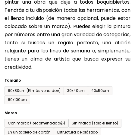
pintar una obra que deje a todos boquiabiertos.
es
Tendrás a tu disposición todas las herramientas, con
de
el lienzo incluido (de manera opcional, puede estar
0,0
colocado sobre un marco). Puedes elegir la pintura
sobre
por números entre una gran variedad de categorías,
5
tanto si buscas un regalo perfecto, una afición
estrellas.
relajante para los fines de semana o, simplemente,
tienes un alma de artista que busca expresar su
creatividad.
Tamaño
60x80cm (El más vendido⭐)
30x40cm
40x50cm
80x100cm
Marco
Con marco (Recomendado👍)
Sin marco (solo el lienzo)
En un tablero de cartón
Estructura de plástico