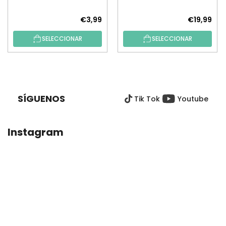
por números)
€3,99
€19,99
SELECCIONAR
SELECCIONAR
P
I
E
SÍGUENOS
Tik Tok
Youtube
D
E
P
Instagram
Á
G
I
N
A