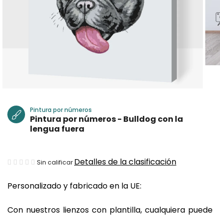
Pintura por números
Pintura por números - Bulldog con la
lengua fuera
La
Detalles de la clasificación
Sin calificar
valoración
Personalizado y fabricado en la UE:
media
del
Con nuestros lienzos con plantilla, cualquiera puede
producto