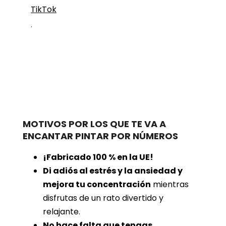
TikTok
.
MOTIVOS POR LOS QUE TE VA A
ENCANTAR PINTAR POR NÚMEROS
¡Fabricado 100 % en la UE!
Di adiós al estrés y la ansiedad y
mejora tu concentración
mientras
disfrutas de un rato divertido y
relajante.
No hace falta que tengas