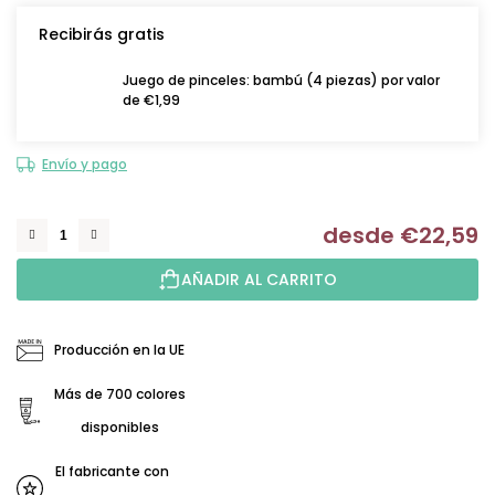
Recibirás gratis
Juego de pinceles: bambú (4 piezas) por valor
de €1,99
Envío y pago
desde
€22,59
Me
AÑADIR AL CARRITO
Producción en la UE
Más de 700 colores
disponibles
El fabricante con