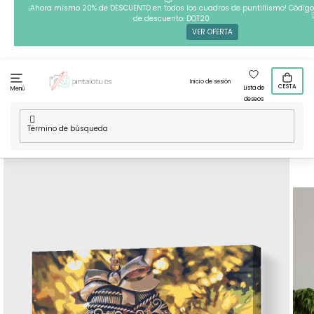
Ir
¡Ahora mismo 20% de DESCUENTO en todos los cuadros de puntillismo! Código
de descuento: DOT20
al
VER OFERTA
contenido
Inicio de sesión
CESTA
Lista de
Menú
deseos
Inicio
/
Técnicas
/
Pintura por números
/
Pintura por números
- Campanas de Navidad