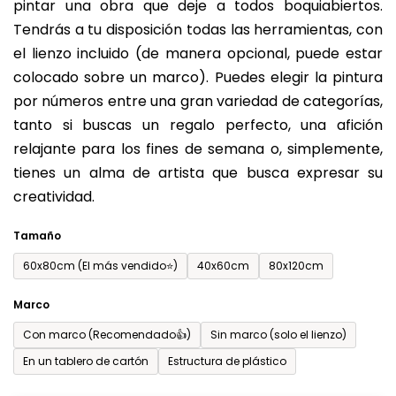
pintar una obra que deje a todos boquiabiertos.
es
Tendrás a tu disposición todas las herramientas, con
de
el lienzo incluido (de manera opcional, puede estar
0,0
colocado sobre un marco). Puedes elegir la pintura
sobre
por números entre una gran variedad de categorías,
5
tanto si buscas un regalo perfecto, una afición
estrellas.
relajante para los fines de semana o, simplemente,
tienes un alma de artista que busca expresar su
creatividad.
Tamaño
60x80cm (El más vendido⭐)
40x60cm
80x120cm
Marco
Con marco (Recomendado👍)
Sin marco (solo el lienzo)
En un tablero de cartón
Estructura de plástico