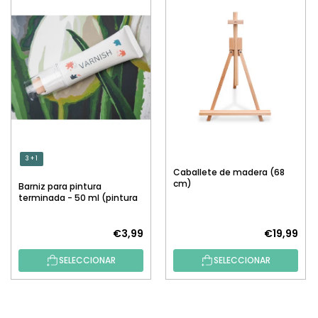
3 + 1
Caballete de madera (68
cm)
Barniz para pintura
terminada - 50 ml (pintura
por números)
€3,99
€19,99
SELECCIONAR
SELECCIONAR
P
I