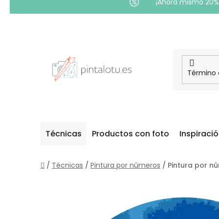
¡Ahora mismo 20% 
Ir
al
contenido
Técnicas
Productos con foto
Inspiraci
Inicio
/
Técnicas
/
Pintura por números
/
Pintura por n