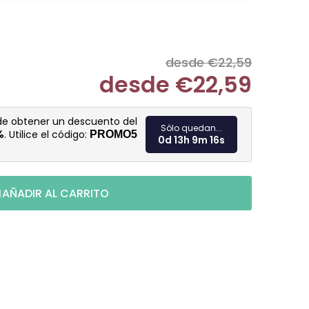
desde €22,59
desde
€22,59
Medir prec
 de obtener un descuento del
Sólo quedan...
%
. Utilice el código:
PROMO5
0d 13h 9m 15s
AÑADIR AL CARRITO