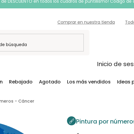
de DESCUENTO en todos los cuadros de puntillismo! Código de
Comprar en nuestra tienda
Tod
Inicio de se
ón
Rebajado
Agotado
Los más vendidos
Ideas 
úmeros - Cáncer
Pintura por número