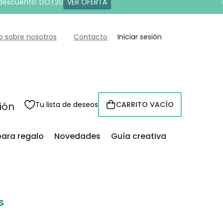
 descuento: DOT20
VER OFERTA
o sobre nosotros
Contacto
Iniciar sesión
sión
Tu lista de deseos
CARRITO VACÍO
CESTA
para regalo
Novedades
Guía creativa
s