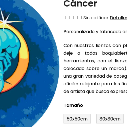
Cáncer
La
Sin calificar
Detalles
valoración
Personalizado y fabricado en
media
del
Con nuestros lienzos con pl
producto
deje a todos boquiabier
es
herramientas, con el lienz
de
colocado sobre un marco).
0,0
una gran variedad de catego
sobre
afición relajante para los 
5
de artista que busca expresa
estrellas.
Tamaño
50x50cm
80x80cm