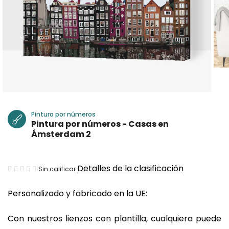
Pintura por números
Pintura por números - Casas en
Ámsterdam 2
La
Detalles de la clasificación
Sin calificar
valoración
Personalizado y fabricado en la UE:
media
del
Con nuestros lienzos con plantilla, cualquiera puede
producto