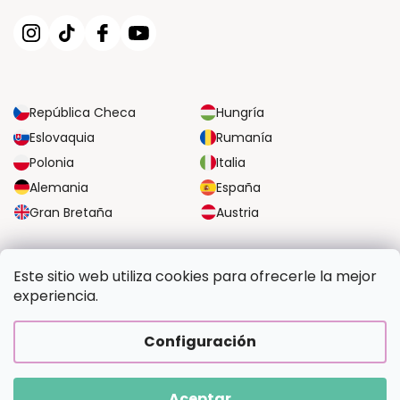
República Checa
Hungría
Eslovaquia
Rumanía
Polonia
Italia
Alemania
España
Gran Bretaña
Austria
OPCIONES DE TRANSPORTE FIABLES
Este sitio web utiliza cookies para ofrecerle la mejor
experiencia.
OPCIONES SEGURAS DE PAGO
Configuración
Aceptar
Copyright 2026
Pintalotu.es
. Todos los derechos reservados.