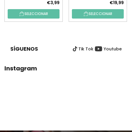
€3,99
€19,99
SELECCIONAR
SELECCIONAR
P
I
E
SÍGUENOS
Tik Tok
Youtube
D
E
P
Instagram
Á
G
I
N
A