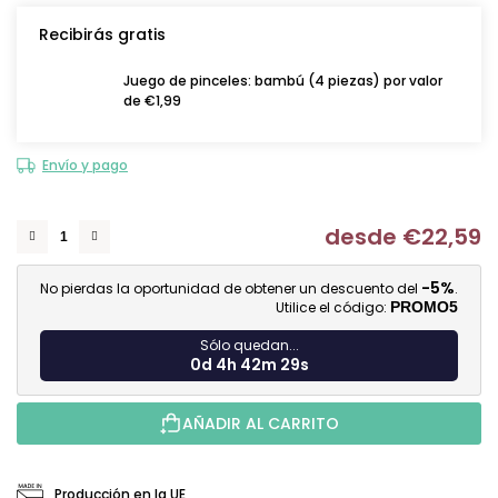
Recibirás gratis
Juego de pinceles: bambú (4 piezas) por valor
de €1,99
Envío y pago
desde
€22,59
Me
-5%
No pierdas la oportunidad de obtener un descuento del
.
Utilice el código:
PROMO5
Sólo quedan...
0d 4h 42m 28s
AÑADIR AL CARRITO
Producción en la UE