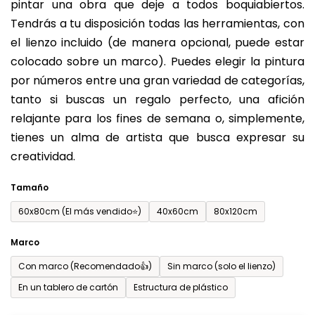
pintar una obra que deje a todos boquiabiertos.
es
Tendrás a tu disposición todas las herramientas, con
de
el lienzo incluido (de manera opcional, puede estar
0,0
colocado sobre un marco). Puedes elegir la pintura
sobre
por números entre una gran variedad de categorías,
5
tanto si buscas un regalo perfecto, una afición
estrellas.
relajante para los fines de semana o, simplemente,
tienes un alma de artista que busca expresar su
creatividad.
Tamaño
60x80cm (El más vendido⭐)
40x60cm
80x120cm
Marco
Con marco (Recomendado👍)
Sin marco (solo el lienzo)
En un tablero de cartón
Estructura de plástico