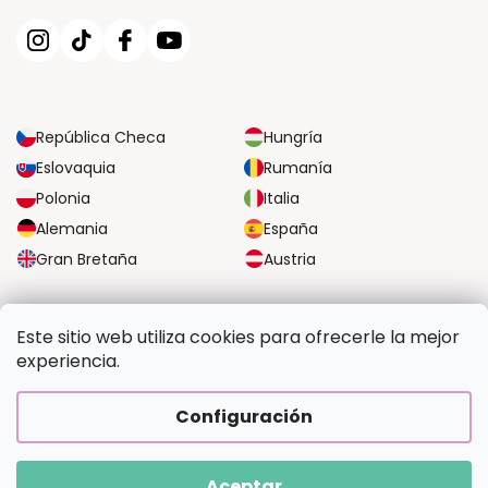
República Checa
Hungría
Eslovaquia
Rumanía
Polonia
Italia
Alemania
España
Gran Bretaña
Austria
OPCIONES DE TRANSPORTE FIABLES
Este sitio web utiliza cookies para ofrecerle la mejor
experiencia.
OPCIONES SEGURAS DE PAGO
Configuración
Aceptar
Copyright 2026
Pintalotu.es
. Todos los derechos reservados.