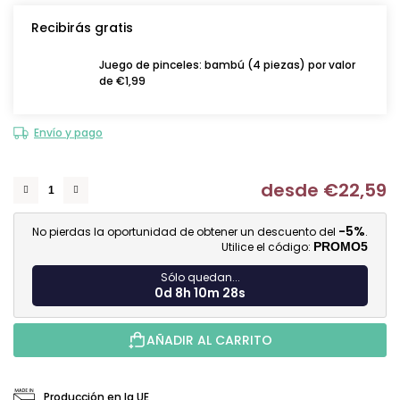
Recibirás gratis
Juego de pinceles: bambú (4 piezas) por valor
de €1,99
Envío y pago
desde
€22,59
Me
-5%
No pierdas la oportunidad de obtener un descuento del
.
Utilice el código:
PROMO5
Sólo quedan...
0d 8h 10m 27s
AÑADIR AL CARRITO
Producción en la UE