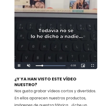
Remaining
-
0:08
Loaded
:
Pause
Unmute
Picture-
Fullscreen
100.00%
in-
Picture
Time
¿Y YA HAN VISTO ESTE VÍDEO
NUESTRO?
Nos gusta grabar vídeos cortos y divertidos.
En ellos aparecen nuestros productos,
imágenes de nuestra fábrica... ¡Eche un