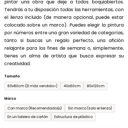
pintar una obra que deje a todos boquiabiertos.
es
Tendrás a tu disposición todas las herramientas, con
de
el lienzo incluido (de manera opcional, puede estar
0,0
colocado sobre un marco). Puedes elegir la pintura
sobre
por números entre una gran variedad de categorías,
5
tanto si buscas un regalo perfecto, una afición
estrellas.
relajante para los fines de semana o, simplemente,
tienes un alma de artista que busca expresar su
creatividad.
Tamaño
60x80cm (El más vendido⭐)
40x60cm
80x120cm
Marco
Con marco (Recomendado👍)
Sin marco (solo el lienzo)
En un tablero de cartón
Estructura de plástico