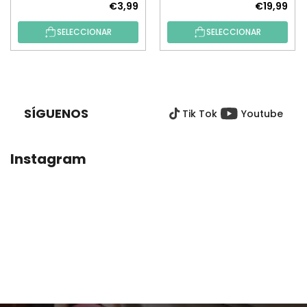
€3,99
€19,99
SELECCIONAR
SELECCIONAR
P
I
E
SÍGUENOS
Tik Tok
Youtube
D
E
P
Instagram
Á
G
I
N
A