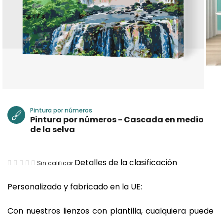
Pintura por números
Pintura por números - Cascada en medio
de la selva
La
Detalles de la clasificación
Sin calificar
valoración
Personalizado y fabricado en la UE:
media
del
Con nuestros lienzos con plantilla, cualquiera puede
producto