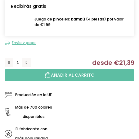
Recibirás gratis
Juego de pinceles: bambú (4 piezas) por valor
de €1,99
Envío y pago
desde
€21,39
Me
AÑADIR AL CARRITO
Producción en la UE
Más de 700 colores
disponibles
El fabricante con
más popularidad