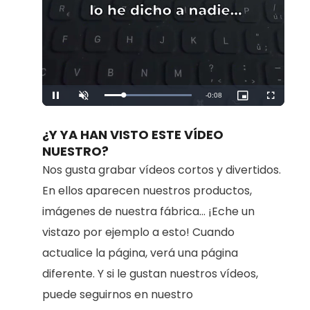
Remaining
-
0:08
Loaded
:
Pause
Unmute
Picture-
Fullscreen
100.00%
in-
Picture
Time
¿Y YA HAN VISTO ESTE VÍDEO
NUESTRO?
Nos gusta grabar vídeos cortos y divertidos.
En ellos aparecen nuestros productos,
imágenes de nuestra fábrica... ¡Eche un
vistazo por ejemplo a esto! Cuando
actualice la página, verá una página
diferente. Y si le gustan nuestros vídeos,
puede seguirnos en nuestro