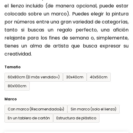
de
el lienzo incluido (de manera opcional, puede estar
0,0
colocado sobre un marco). Puedes elegir la pintura
sobre
por números entre una gran variedad de categorías,
5
tanto si buscas un regalo perfecto, una afición
estrellas.
relajante para los fines de semana o, simplemente,
tienes un alma de artista que busca expresar su
creatividad.
Tamaño
60x80cm (El más vendido⭐)
30x40cm
40x50cm
80x100cm
Marco
Con marco (Recomendado👍)
Sin marco (solo el lienzo)
En un tablero de cartón
Estructura de plástico