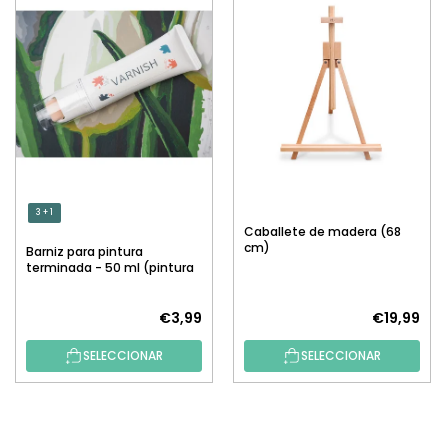
3 + 1
Caballete de madera (68
cm)
Barniz para pintura
terminada - 50 ml (pintura
por números)
€3,99
€19,99
SELECCIONAR
SELECCIONAR
P
I