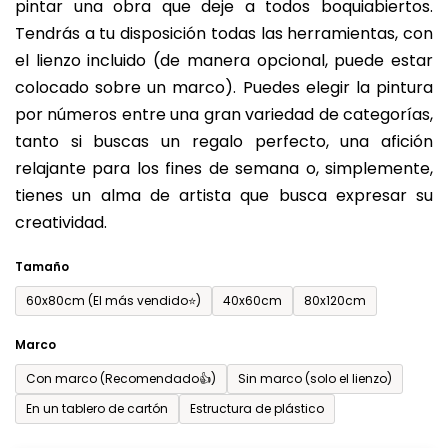
pintar una obra que deje a todos boquiabiertos.
es
Tendrás a tu disposición todas las herramientas, con
de
el lienzo incluido (de manera opcional, puede estar
0,0
colocado sobre un marco). Puedes elegir la pintura
sobre
por números entre una gran variedad de categorías,
5
tanto si buscas un regalo perfecto, una afición
estrellas.
relajante para los fines de semana o, simplemente,
tienes un alma de artista que busca expresar su
creatividad.
Tamaño
60x80cm (El más vendido⭐)
40x60cm
80x120cm
Marco
Con marco (Recomendado👍)
Sin marco (solo el lienzo)
En un tablero de cartón
Estructura de plástico