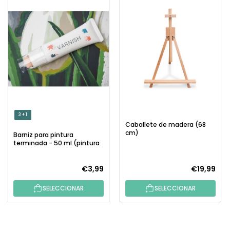
3 + 1
Caballete de madera (68
cm)
Barniz para pintura
terminada - 50 ml (pintura
por números)
€3,99
€19,99
SELECCIONAR
SELECCIONAR
P
I