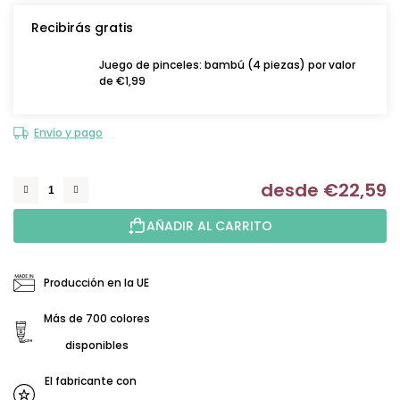
Recibirás gratis
Juego de pinceles: bambú (4 piezas) por valor
de €1,99
Envío y pago
desde
€22,59
Me
AÑADIR AL CARRITO
Producción en la UE
Más de 700 colores
disponibles
El fabricante con