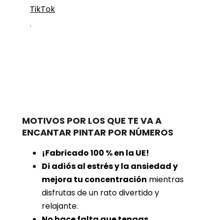
TikTok
.
MOTIVOS POR LOS QUE TE VA A
ENCANTAR PINTAR POR NÚMEROS
¡Fabricado 100 % en la UE!
Di adiós al estrés y la ansiedad y
mejora tu concentración
mientras
disfrutas de un rato divertido y
relajante.
No hace falta que tengas